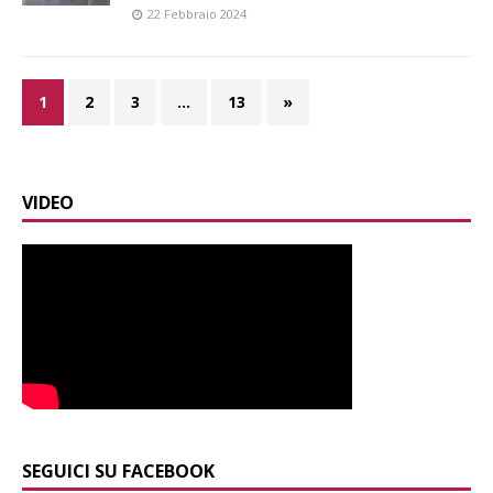
22 Febbraio 2024
1
2
3
…
13
»
VIDEO
SEGUICI SU FACEBOOK