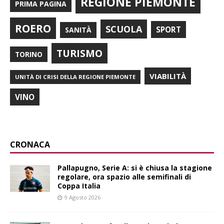
REGIONE PIEMONTE
PRIMA PAGINA
ROERO
SCUOLA
SPORT
SANITÀ
TURISMO
TORINO
VIABILITÀ
UNITÀ DI CRISI DELLA REGIONE PIEMONTE
VINO
CRONACA
Pallapugno, Serie A: si è chiusa la stagione
regolare, ora spazio alle semifinali di
Coppa Italia
9 Agosto 2026