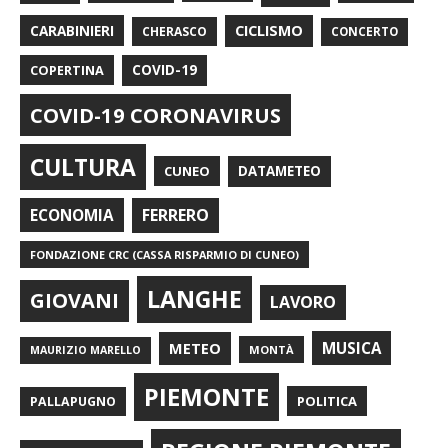
CARABINIERI
CICLISMO
CHERASCO
CONCERTO
COPERTINA
COVID-19
COVID-19 CORONAVIRUS
CULTURA
CUNEO
DATAMETEO
FERRERO
ECONOMIA
FONDAZIONE CRC (CASSA RISPARMIO DI CUNEO)
LANGHE
GIOVANI
LAVORO
METEO
MUSICA
MONTÀ
MAURIZIO MARELLO
PIEMONTE
POLITICA
PALLAPUGNO