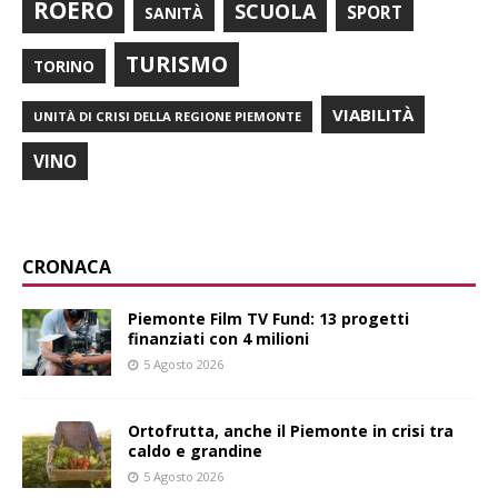
ROERO
SCUOLA
SPORT
SANITÀ
TURISMO
TORINO
VIABILITÀ
UNITÀ DI CRISI DELLA REGIONE PIEMONTE
VINO
CRONACA
Piemonte Film TV Fund: 13 progetti
finanziati con 4 milioni
5 Agosto 2026
Ortofrutta, anche il Piemonte in crisi tra
caldo e grandine
5 Agosto 2026