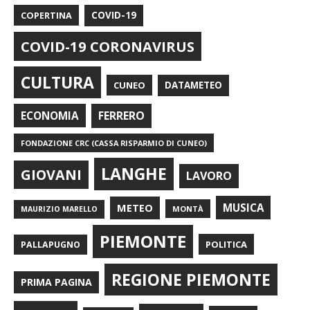
COPERTINA
COVID-19
COVID-19 CORONAVIRUS
CULTURA
CUNEO
DATAMETEO
FERRERO
ECONOMIA
FONDAZIONE CRC (CASSA RISPARMIO DI CUNEO)
LANGHE
GIOVANI
LAVORO
METEO
MUSICA
MONTÀ
MAURIZIO MARELLO
PIEMONTE
POLITICA
PALLAPUGNO
REGIONE PIEMONTE
PRIMA PAGINA