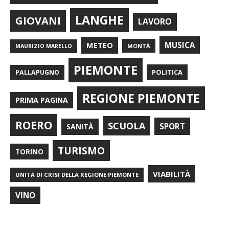
LANGHE
GIOVANI
LAVORO
METEO
MUSICA
MONTÀ
MAURIZIO MARELLO
PIEMONTE
POLITICA
PALLAPUGNO
REGIONE PIEMONTE
PRIMA PAGINA
ROERO
SCUOLA
SPORT
SANITÀ
TURISMO
TORINO
VIABILITÀ
UNITÀ DI CRISI DELLA REGIONE PIEMONTE
VINO