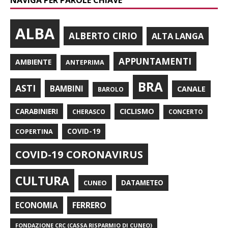
ALBA
ALBERTO CIRIO
ALTA LANGA
APPUNTAMENTI
AMBIENTE
ANTEPRIMA
BRA
ASTI
BAMBINI
CANALE
BAROLO
CARABINIERI
CICLISMO
CHERASCO
CONCERTO
COPERTINA
COVID-19
COVID-19 CORONAVIRUS
CULTURA
CUNEO
DATAMETEO
FERRERO
ECONOMIA
FONDAZIONE CRC (CASSA RISPARMIO DI CUNEO)