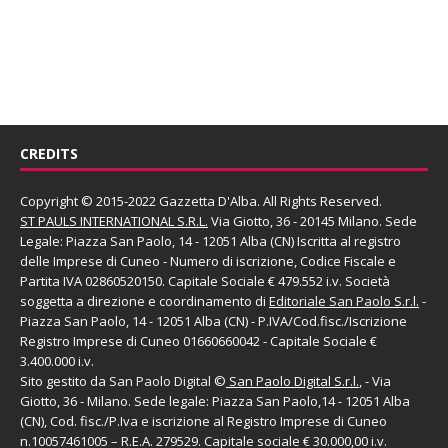
CREDITS
Copyright © 2015-2022 Gazzetta D'Alba. All Rights Reserved.
ST PAULS INTERNATIONAL S.R.L.
Via Giotto, 36 - 20145 Milano. Sede
Legale: Piazza San Paolo, 14 - 12051 Alba (CN) Iscritta al registro
delle Imprese di Cuneo - Numero di iscrizione, Codice Fiscale e
Partita IVA 02860520150. Capitale Sociale € 479.552 i.v. Società
soggetta a direzione e coordinamento di
Editoriale San Paolo
S.r.l.
-
Piazza San Paolo, 14 - 12051 Alba (CN) - P.IVA/Cod.fisc./Iscrizione
Registro Imprese di Cuneo 01660660042 - Capitale Sociale €
3.400.000 i.v.
Sito gestito da
San Paolo Digital
©
San Paolo Digital S.r.l.
, - Via
Giotto, 36 - Milano. Sede legale: Piazza San Paolo,14 - 12051 Alba
(CN), Cod. fisc./P.Iva e iscrizione al Registro Imprese di Cuneo
n.10057461005 – R.E.A. 279529. Capitale sociale € 30.000,00 i.v.