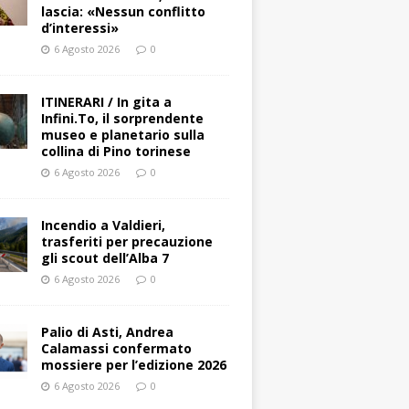
lascia: «Nessun conflitto
d’interessi»
6 Agosto 2026
0
ITINERARI / In gita a
Infini.To, il sorprendente
museo e planetario sulla
collina di Pino torinese
6 Agosto 2026
0
Incendio a Valdieri,
trasferiti per precauzione
gli scout dell’Alba 7
6 Agosto 2026
0
Palio di Asti, Andrea
Calamassi confermato
mossiere per l’edizione 2026
6 Agosto 2026
0