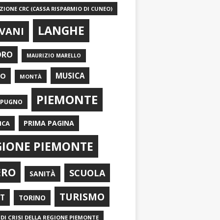
IONE CRC (CASSA RISPARMIO DI CUNEO)
LANGHE
VANI
ORO
MAURIZIO MARELLO
EO
MUSICA
MONTÀ
PIEMONTE
APUGNO
PRIMA PAGINA
ICA
GIONE PIEMONTE
ERO
SCUOLA
SANITÀ
TURISMO
RT
TORINO
DI CRISI DELLA REGIONE PIEMONTE