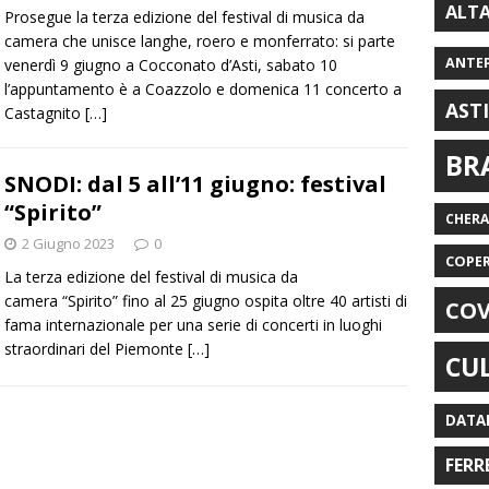
ALT
Prosegue la terza edizione del festival di musica da
camera che unisce langhe, roero e monferrato: si parte
ANTE
venerdì 9 giugno a Cocconato d’Asti, sabato 10
l’appuntamento è a Coazzolo e domenica 11 concerto a
AST
Castagnito
[…]
BR
SNODI: dal 5 all’11 giugno: festival
“Spirito”
CHER
2 Giugno 2023
0
COPE
La terza edizione del festival di musica da
camera “Spirito” fino al 25 giugno ospita oltre 40 artisti di
COV
fama internazionale per una serie di concerti in luoghi
straordinari del Piemonte
[…]
CU
DATA
FERR