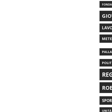
FONDAZ
GIO
LAV
MET
PALL
POLIT
RE
RO
SPO
UNITÀ 