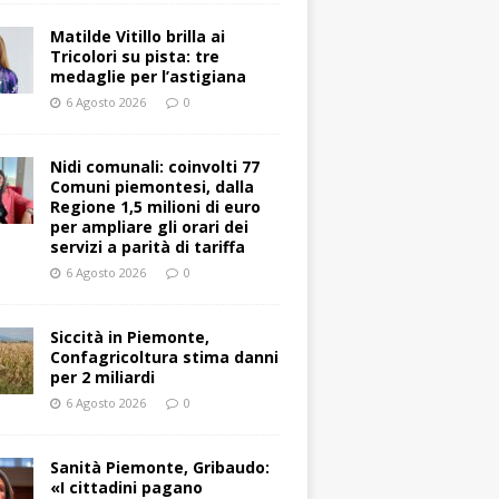
Matilde Vitillo brilla ai
Tricolori su pista: tre
medaglie per l’astigiana
6 Agosto 2026
0
Nidi comunali: coinvolti 77
Comuni piemontesi, dalla
Regione 1,5 milioni di euro
per ampliare gli orari dei
servizi a parità di tariffa
6 Agosto 2026
0
Siccità in Piemonte,
Confagricoltura stima danni
per 2 miliardi
6 Agosto 2026
0
Sanità Piemonte, Gribaudo:
«I cittadini pagano