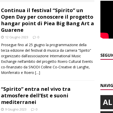
 d’interessi»
ALBA
Continua il festival “Spirito” un
]
ITINERARI / In gita a Infini.To, il sorprendente museo e
Open Day per conoscere il progetto
collina di Pino torinese
ALBA
hangar point di Piea Big Bang Art a
]
Incendio a Valdieri, trasferiti per precauzione gli scout
Guarene
BA
12 Giugno 2023
0
Prosegue fino al 25 giugno la programmazione della
]
Palio di Asti, Andrea Calamassi confermato mossiere per
terza edizione del festival di musica da camera “Spirito”
ALTRE NOTIZIE
SEGUI
organizzato dall’associazione International Music
Exchange nell’ambito del progetto Roero Cultural Events
]
Nidi comunali: coinvolti 77 Comuni piemontesi, dalla Regione
co-finanziato da SNODI Colline Co-Creative di Langhe,
o per ampliare gli orari dei servizi a parità di tariffa
BRA
Monferrato e Roero
[…]
]
Siccità in Piemonte, Confagricoltura stima danni per 2 miliardi
NAVIG
“Spirito” entra nel vivo tra
E
atmosfere dell’Est e suoni
AL
mediterranei
9 Giugno 2023
0