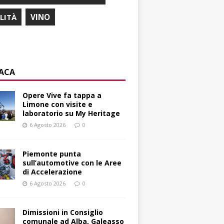
ILITÀ
VINO
ACA
Opere Vive fa tappa a
Limone con visite e
laboratorio su My Heritage
6 Agosto 2026
0
Piemonte punta
sull’automotive con le Aree
di Accelerazione
6 Agosto 2026
0
Dimissioni in Consiglio
comunale ad Alba, Galeasso