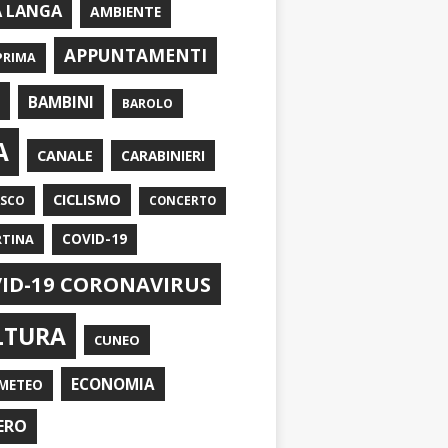
A LANGA
AMBIENTE
APPUNTAMENTI
PRIMA
I
BAMBINI
BAROLO
A
CANALE
CARABINIERI
CICLISMO
ASCO
CONCERTO
RTINA
COVID-19
ID-19 CORONAVIRUS
LTURA
CUNEO
ECONOMIA
METEO
ERO