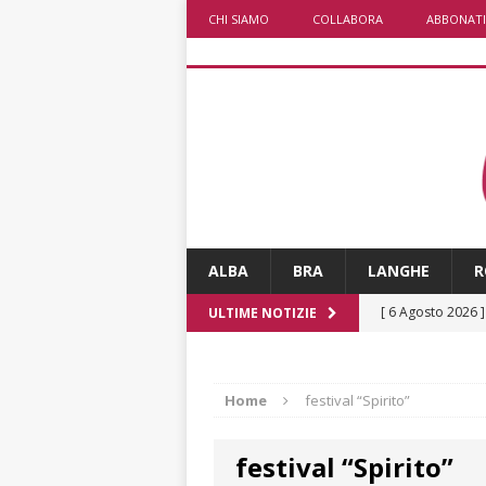
CHI SIAMO
COLLABORA
ABBONATI
ALBA
BRA
LANGHE
R
[ 6 Agosto 2026 
ULTIME NOTIZIE
ALTRE NOTIZI
[ 6 Agosto 2026 
Home
festival “Spirito”
ALTRE NOTIZI
festival “Spirito”
[ 6 Agosto 2026 