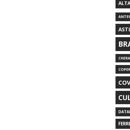
ALT
ANTE
AST
BR
CHER
COPE
COV
CU
DATA
FERR