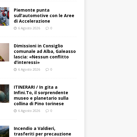
Piemonte punta
sull’automotive con le Aree
di Accelerazione
6 Agosto 2026
0
Dimissioni in Consiglio
comunale ad Alba, Galeasso
lascia: «Nessun conflitto
d’interessi»
6 Agosto 2026
0
ITINERARI / In gita a
Infini.To, il sorprendente
museo e planetario sulla
collina di Pino torinese
6 Agosto 2026
0
Incendio a Valdieri,
trasferiti per precauzione