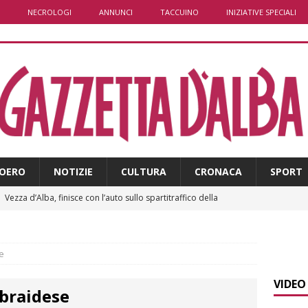
NECROLOGI
ANNUNCI
TACCUINO
INIZIATIVE SPECIALI
OERO
NOTIZIE
CULTURA
CRONACA
SPORT
]
Vezza d’Alba, finisce con l’auto sullo spartitraffico della
e in ospedale
CRONACA
]
La bella stagione riporta l’allarme sulle strade: cresce il
e
 NOTIZIE
VIDEO
braidese
]
Piemonte punta sull’automotive con le Aree di Accelerazione