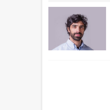
ALTRE NOTIZI
[ 6 Agosto 2026 
«Nessun conflitto
[ 6 Agosto 2026 
planetario sulla 
[ 6 Agosto 2026 
dell’Alba 7
AL
[ 6 Agosto 2026 
l’edizione 2026
[ 6 Agosto 2026 
terra e la comun