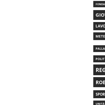
FONDAZ
GIO
LAV
MET
PALL
POLIT
RE
RO
SPO
UNITÀ 