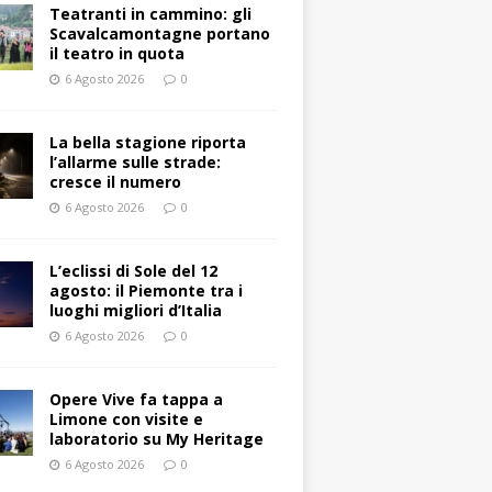
Teatranti in cammino: gli
Scavalcamontagne portano
il teatro in quota
6 Agosto 2026
0
La bella stagione riporta
l’allarme sulle strade:
cresce il numero
6 Agosto 2026
0
L’eclissi di Sole del 12
agosto: il Piemonte tra i
luoghi migliori d’Italia
6 Agosto 2026
0
Opere Vive fa tappa a
Limone con visite e
laboratorio su My Heritage
6 Agosto 2026
0