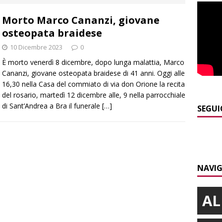
E
Morto Marco Cananzi, giovane
]
Dimissioni in Consiglio comunale ad Alba, Galeasso lascia:
osteopata braidese
 d’interessi»
ALBA
10 Dicembre 2023
0
]
ITINERARI / In gita a Infini.To, il sorprendente museo e
È morto venerdì 8 dicembre, dopo lunga malattia, Marco
collina di Pino torinese
ALBA
Cananzi, giovane osteopata braidese di 41 anni. Oggi alle
16,30 nella Casa del commiato di via don Orione la recita
]
Incendio a Valdieri, trasferiti per precauzione gli scout
del rosario, martedì 12 dicembre alle, 9 nella parrocchiale
di Sant’Andrea a Bra il funerale
[…]
BA
SEGUI
]
Palio di Asti, Andrea Calamassi confermato mossiere per
ALTRE NOTIZIE
]
Bra e Boschetto piangono Giuseppe Ambrogio, una vita tra la
NAVIG
ità braidese
BRA
AL