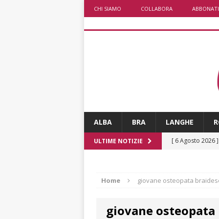
CHI SIAMO
COLLABORA
ABBONATI
ALBA
BRA
LANGHE
R
[ 6 Agosto 2026 
ULTIME NOTIZIE
rotonda: giovan
[ 6 Agosto 2026 
Home
giovane osteopata braides
numero
ALTRE
giovane osteopata 
[ 6 Agosto 2026 