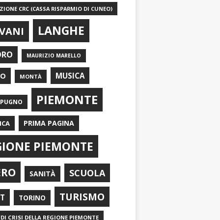
IONE CRC (CASSA RISPARMIO DI CUNEO)
LANGHE
VANI
ORO
MAURIZIO MARELLO
EO
MUSICA
MONTÀ
PIEMONTE
APUGNO
PRIMA PAGINA
ICA
GIONE PIEMONTE
ERO
SCUOLA
SANITÀ
TURISMO
RT
TORINO
DI CRISI DELLA REGIONE PIEMONTE