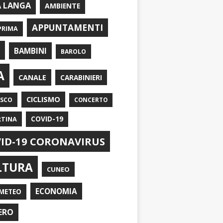
A LANGA
AMBIENTE
APPUNTAMENTI
PRIMA
I
BAMBINI
BAROLO
A
CANALE
CARABINIERI
CICLISMO
ASCO
CONCERTO
RTINA
COVID-19
ID-19 CORONAVIRUS
LTURA
CUNEO
ECONOMIA
METEO
ERO