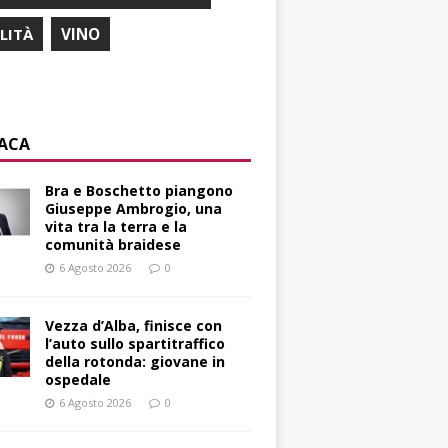
ILITÀ
VINO
ACA
Bra e Boschetto piangono
Giuseppe Ambrogio, una
vita tra la terra e la
comunità braidese
6 Agosto 2026
0
Vezza d’Alba, finisce con
l’auto sullo spartitraffico
della rotonda: giovane in
ospedale
6 Agosto 2026
0