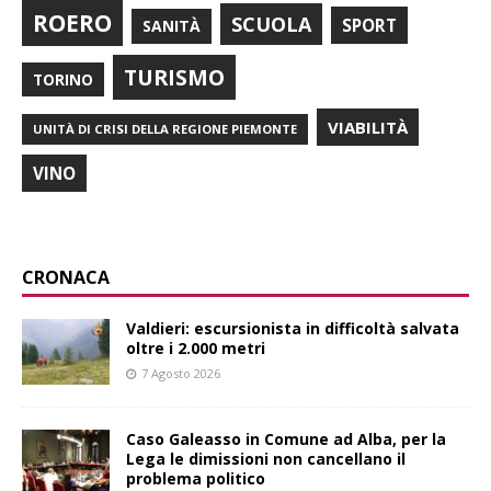
ROERO
SCUOLA
SPORT
SANITÀ
TURISMO
TORINO
VIABILITÀ
UNITÀ DI CRISI DELLA REGIONE PIEMONTE
VINO
CRONACA
Valdieri: escursionista in difficoltà salvata
oltre i 2.000 metri
7 Agosto 2026
Caso Galeasso in Comune ad Alba, per la
Lega le dimissioni non cancellano il
problema politico