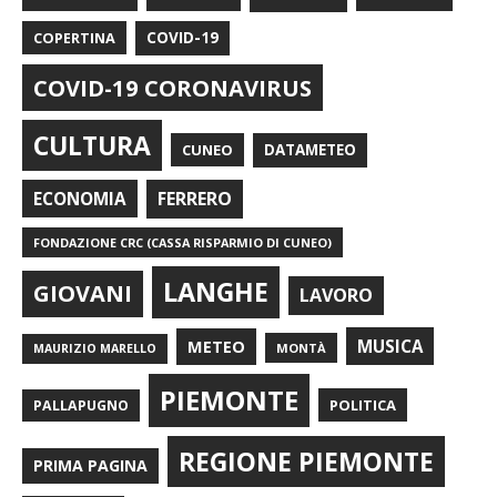
COPERTINA
COVID-19
COVID-19 CORONAVIRUS
CULTURA
CUNEO
DATAMETEO
FERRERO
ECONOMIA
FONDAZIONE CRC (CASSA RISPARMIO DI CUNEO)
LANGHE
GIOVANI
LAVORO
METEO
MUSICA
MONTÀ
MAURIZIO MARELLO
PIEMONTE
POLITICA
PALLAPUGNO
REGIONE PIEMONTE
PRIMA PAGINA