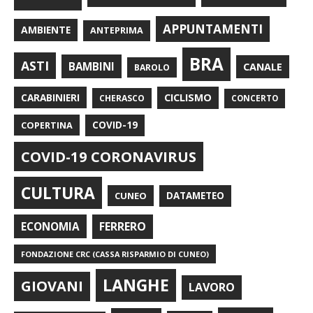
APPUNTAMENTI
AMBIENTE
ANTEPRIMA
BRA
ASTI
BAMBINI
CANALE
BAROLO
CARABINIERI
CICLISMO
CHERASCO
CONCERTO
COPERTINA
COVID-19
COVID-19 CORONAVIRUS
CULTURA
CUNEO
DATAMETEO
FERRERO
ECONOMIA
FONDAZIONE CRC (CASSA RISPARMIO DI CUNEO)
LANGHE
GIOVANI
LAVORO