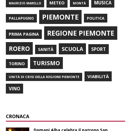
METEO
MUSICA
MONTÀ
MAURIZIO MARELLO
PIEMONTE
POLITICA
PALLAPUGNO
REGIONE PIEMONTE
PRIMA PAGINA
ROERO
SCUOLA
SPORT
SANITÀ
TURISMO
TORINO
VIABILITÀ
UNITÀ DI CRISI DELLA REGIONE PIEMONTE
VINO
CRONACA
Domani Alba celebra il patrono San