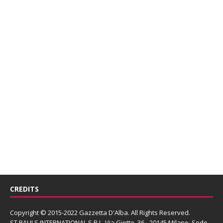
CREDITS
Copyright © 2015-2022 Gazzetta D'Alba. All Rights Reserved.
ST PAULS INTERNATIONAL S.R.L.
Via Giotto, 36 - 20145 Milano. Sede