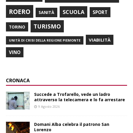
ROERO
SCUOLA
SPORT
SANITÀ
TURISMO
TORINO
VIABILITÀ
UNITÀ DI CRISI DELLA REGIONE PIEMONTE
VINO
CRONACA
Succede a Trofarello, vede un ladro
attraverso la telecamera e lo fa arrestare
9 Agosto 2026
Domani Alba celebra il patrono San
Lorenzo