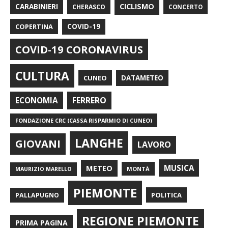
CARABINIERI
CICLISMO
CHERASCO
CONCERTO
COPERTINA
COVID-19
COVID-19 CORONAVIRUS
CULTURA
CUNEO
DATAMETEO
FERRERO
ECONOMIA
FONDAZIONE CRC (CASSA RISPARMIO DI CUNEO)
LANGHE
GIOVANI
LAVORO
METEO
MUSICA
MONTÀ
MAURIZIO MARELLO
PIEMONTE
POLITICA
PALLAPUGNO
REGIONE PIEMONTE
PRIMA PAGINA