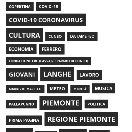
COPERTINA
COVID-19
COVID-19 CORONAVIRUS
CULTURA
CUNEO
DATAMETEO
FERRERO
ECONOMIA
FONDAZIONE CRC (CASSA RISPARMIO DI CUNEO)
LANGHE
GIOVANI
LAVORO
METEO
MUSICA
MONTÀ
MAURIZIO MARELLO
PIEMONTE
POLITICA
PALLAPUGNO
REGIONE PIEMONTE
PRIMA PAGINA