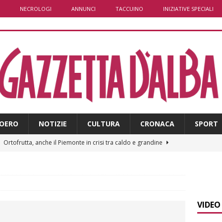
NECROLOGI
ANNUNCI
TACCUINO
INIZIATIVE SPECIALI
OERO
NOTIZIE
CULTURA
CRONACA
SPORT
]
Ortofrutta, anche il Piemonte in crisi tra caldo e grandine
]
Aib Piemonte in Calabria: prosegue la missione contro gli
 NOTIZIE
VIDEO
]
Sulla provinciale 661 tra Sanfrè e Bra nuova segnaletica per