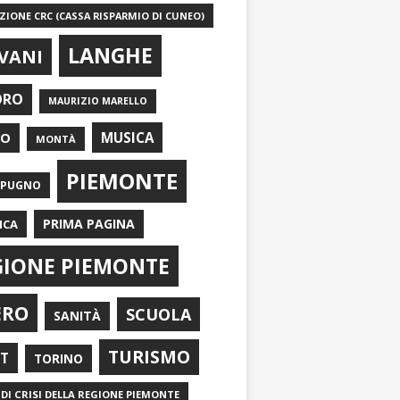
IONE CRC (CASSA RISPARMIO DI CUNEO)
LANGHE
VANI
ORO
MAURIZIO MARELLO
EO
MUSICA
MONTÀ
PIEMONTE
APUGNO
PRIMA PAGINA
ICA
GIONE PIEMONTE
ERO
SCUOLA
SANITÀ
TURISMO
RT
TORINO
DI CRISI DELLA REGIONE PIEMONTE