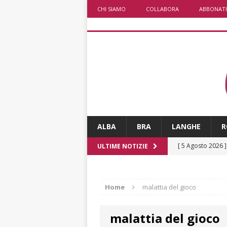
CHI SIAMO
COLLABORA
ABBONATI
ALBA
BRA
LANGHE
R
[ 5 Agosto 2026 
ULTIME NOTIZIE
ALTRE NOTIZIE
[ 5 Agosto 2026 
Home
malattia del gioco
incendi
ALTRE
malattia del gioco
[ 5 Agosto 2026 