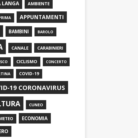
A LANGA
AMBIENTE
APPUNTAMENTI
PRIMA
I
BAMBINI
BAROLO
A
CANALE
CARABINIERI
CICLISMO
ASCO
CONCERTO
RTINA
COVID-19
ID-19 CORONAVIRUS
LTURA
CUNEO
ECONOMIA
METEO
ERO