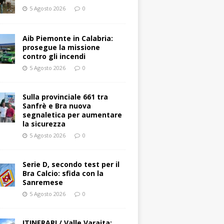
5 Agosto 2026
0
Aib Piemonte in Calabria:
prosegue la missione
contro gli incendi
5 Agosto 2026
0
Sulla provinciale 661 tra
Sanfrè e Bra nuova
segnaletica per aumentare
la sicurezza
5 Agosto 2026
0
Serie D, secondo test per il
Bra Calcio: sfida con la
Sanremese
5 Agosto 2026
0
ITINERARI / Valle Varaita: