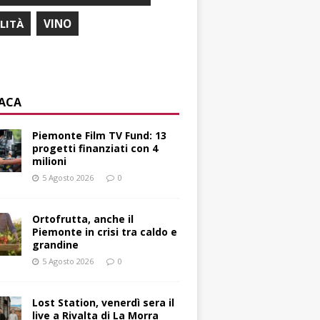
ILITÀ
VINO
ACA
Piemonte Film TV Fund: 13
progetti finanziati con 4
milioni
5 Agosto 2026
0
Ortofrutta, anche il
Piemonte in crisi tra caldo e
grandine
5 Agosto 2026
0
Lost Station, venerdì sera il
live a Rivalta di La Morra