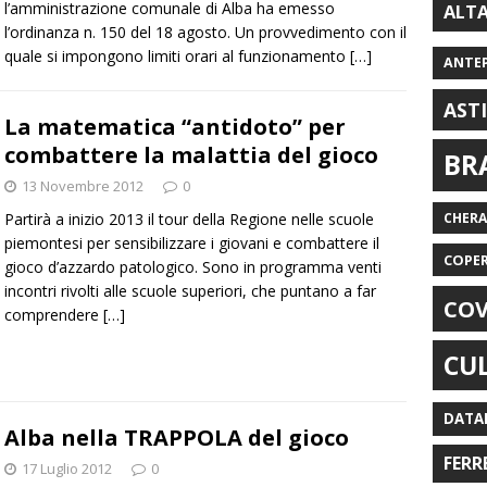
l’amministrazione comunale di Alba ha emesso
ALT
l’ordinanza n. 150 del 18 agosto. Un provvedimento con il
quale si impongono limiti orari al funzionamento
[…]
ANTE
AST
La matematica “antidoto” per
combattere la malattia del gioco
BR
13 Novembre 2012
0
Partirà a inizio 2013 il tour della Regione nelle scuole
CHER
piemontesi per sensibilizzare i giovani e combattere il
COPE
gioco d’azzardo patologico. Sono in programma venti
incontri rivolti alle scuole superiori, che puntano a far
COV
comprendere
[…]
CU
DATA
Alba nella TRAPPOLA del gioco
FERR
17 Luglio 2012
0