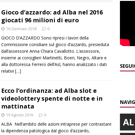
curezza
BRA
Gioco d’azzardo: ad Alba nel 2016
]
Serie D, secondo test per il Bra Calcio: sfida con la Sanremese
giocati 96 milioni di euro
16 Gennaio 2018
0
]
ITINERARI / Valle Varaita: camminare in compagnia dei
GIOCO D’AZZARDO Sono ripresi i lavori della
folletti dispettosi
ALTRE NOTIZIE
Commissione consiliare sul gioco d’azzardo, presieduta
dall’assessore Anna Chiara Cavallotto. L’assessore,
]
Incidente in viale Madonna dei Fiori a Bra, un ferito a Verduno
insieme ai consiglieri Martinetti, Boeri, Negro, Altare e
alla dottoressa Ferrero dell’Asl, hanno analizzato i dati
SEGUI
relativi
[…]
]
Tangenziale di Alba chiusa a Mogliasso verso Asti per
iere laterali
ALBA
Ecco l’ordinanza: ad Alba slot e
]
Piemonte Film TV Fund: 13 progetti finanziati con 4 milioni
videolottery spente di notte e in
NAVIG
mattinata
19 Agosto 2016
0
AL
ALBA Nell’ambito delle azioni intraprese per contrastare
la dipendenza patologica dal gioco d’azzardo,