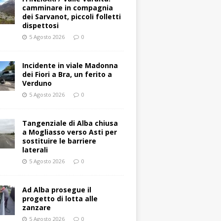
camminare in compagnia
dei Sarvanot, piccoli folletti
dispettosi
5 Agosto 2026
0
Incidente in viale Madonna
dei Fiori a Bra, un ferito a
Verduno
5 Agosto 2026
0
Tangenziale di Alba chiusa
a Mogliasso verso Asti per
sostituire le barriere
laterali
5 Agosto 2026
0
Ad Alba prosegue il
progetto di lotta alle
zanzare
5 Agosto 2026
0