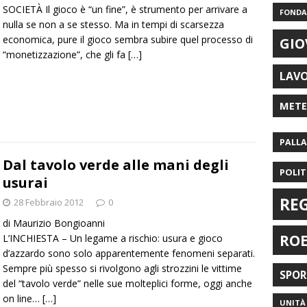
SOCIETÀ Il gioco è “un fine”, è strumento per arrivare a
FONDAZ
nulla se non a se stesso. Ma in tempi di scarsezza
economica, pure il gioco sembra subire quel processo di
GIO
“monetizzazione”, che gli fa
[…]
LAV
MET
PALL
Dal tavolo verde alle mani degli
POLIT
usurai
RE
28 Febbraio 2012
0
di Maurizio Bongioanni
RO
L’INCHIESTA – Un legame a rischio: usura e gioco
d’azzardo sono solo apparentemente fenomeni separati.
Sempre più spesso si rivolgono agli strozzini le vittime
SPO
del “tavolo verde” nelle sue molteplici forme, oggi anche
on line…
[…]
UNITÀ 