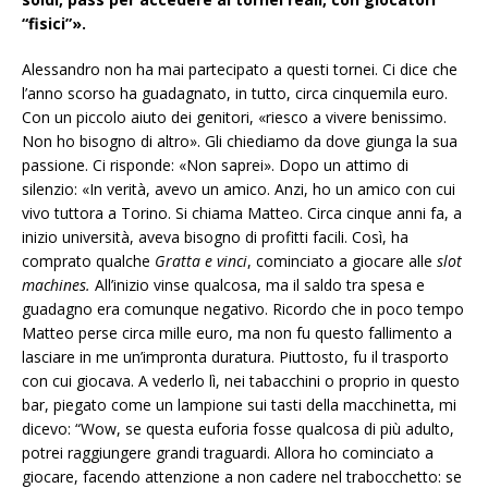
“fisici”».
Alessandro non ha mai partecipato a questi tornei. Ci dice che
l’anno scorso ha guadagnato, in tutto, circa cinquemila euro.
Con un piccolo aiuto dei genitori, «riesco a vivere benissimo.
Non ho bisogno di altro». Gli chiediamo da dove giunga la sua
passione. Ci risponde: «Non saprei». Dopo un attimo di
silenzio: «In verità, avevo un amico. Anzi, ho un amico con cui
vivo tuttora a Torino. Si chiama Matteo. Circa cinque anni fa, a
inizio università, aveva bisogno di profitti facili. Così, ha
comprato qualche
Gratta e vinci
, cominciato a giocare alle
slot
machines.
All’inizio vinse qualcosa, ma il saldo tra spesa e
guadagno era comunque negativo. Ricordo che in poco tempo
Matteo perse circa mille euro, ma non fu questo fallimento a
lasciare in me un’impronta duratura. Piuttosto, fu il trasporto
con cui giocava. A vederlo lì, nei tabacchini o proprio in questo
bar, piegato come un lampione sui tasti della macchinetta, mi
dicevo: “Wow, se questa euforia fosse qualcosa di più adulto,
potrei raggiungere grandi traguardi. Allora ho cominciato a
giocare, facendo attenzione a non cadere nel trabocchetto: se