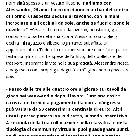
normalità spesso è un vestito illusorio.
Parliamo con
Alessandro, 26 anni. Lo incontriamo in un bar del centro
di Torino. Ci aspetta seduto al tavolino, con le mani
incrociate e gli occhiali da sole, anche se fuori ci sono le
nuvole.
«Dev’essere la tenuta da lavoro», pensiamo, già
conoscendo parte della sua storia. Alessandro si toglie gli
occhiali. Il ragazzo è albese. Ogni tanto subaffitta un
appartamento a Torino: lo usa «per studiare e per fare qualche
festa con gli amici». Le spese dell’affitto, della bolletta e dei
trasporti, insomma la vita nella sua praticità, Alessandro riesce
a pagarsela con i propri guadagni “extra”, giocando a
poker on
line
.
«Passo dalle tre alle quattro ore al giorno sui tavoli da
gioco nei week-end e dopo il lavoro. Funziona così: ti
iscrivi a un torneo a pagamento (la quota d’ingresso
può variare da 50 centesimi a centinaia di euro). Altri
utenti partecipano: si va in diretta, in modo interattivo.
A seconda della tua collocazione nella classifica e della
tipologia di community virtuale, puoi guadagnare punti,
soldi, pass per accedere ai tornei reali, con giocatori