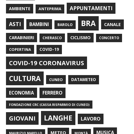
APPUNTAMENTI
AMBIENTE
ANTEPRIMA
BRA
ASTI
BAMBINI
CANALE
BAROLO
CARABINIERI
CICLISMO
CHERASCO
CONCERTO
COPERTINA
COVID-19
COVID-19 CORONAVIRUS
CULTURA
CUNEO
DATAMETEO
FERRERO
ECONOMIA
FONDAZIONE CRC (CASSA RISPARMIO DI CUNEO)
LANGHE
GIOVANI
LAVORO
METEO
MUSICA
MONTÀ
MAURIZIO MARELLO