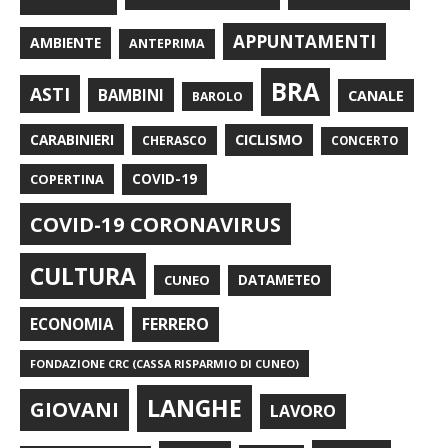
APPUNTAMENTI
AMBIENTE
ANTEPRIMA
BRA
ASTI
BAMBINI
CANALE
BAROLO
CARABINIERI
CICLISMO
CHERASCO
CONCERTO
COPERTINA
COVID-19
COVID-19 CORONAVIRUS
CULTURA
CUNEO
DATAMETEO
FERRERO
ECONOMIA
FONDAZIONE CRC (CASSA RISPARMIO DI CUNEO)
LANGHE
GIOVANI
LAVORO