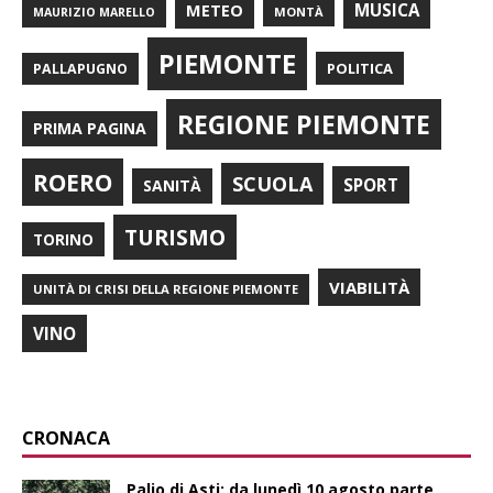
METEO
MUSICA
MONTÀ
MAURIZIO MARELLO
PIEMONTE
POLITICA
PALLAPUGNO
REGIONE PIEMONTE
PRIMA PAGINA
ROERO
SCUOLA
SPORT
SANITÀ
TURISMO
TORINO
VIABILITÀ
UNITÀ DI CRISI DELLA REGIONE PIEMONTE
VINO
CRONACA
Palio di Asti: da lunedì 10 agosto parte