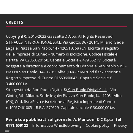
CREDITS
Copyright © 2015-2022 Gazzetta D'Alba. All Rights Reserved.
ST PAULS INTERNATIONAL S.R.L.
Via Giotto, 36 - 20145 Milano. Sede
Legale: Piazza San Paolo, 14 - 12051 Alba (CN) Iscritta al registro
delle Imprese di Cuneo - Numero di iscrizione, Codice Fiscale e
Partita IVA 02860520150. Capitale Sociale € 479.552 i.v. Società
soggetta a direzione e coordinamento di
Editoriale San Paolo
S.r.l.
-
Piazza San Paolo, 14 - 12051 Alba (CN) - P.IVA/Cod.fisc./Iscrizione
Registro Imprese di Cuneo 01660660042 - Capitale Sociale €
3.400.000 i.v.
Sito gestito da
San Paolo Digital
©
San Paolo Digital S.r.l.
, - Via
Giotto, 36 - Milano. Sede legale: Piazza San Paolo,14 - 12051 Alba
(CN), Cod. fisc./P.Iva e iscrizione al Registro Imprese di Cuneo
n.10057461005 – R.E.A. 279529. Capitale sociale € 30.000,00 i.v.
Per la tua pubblicità sul giornale:
A. Manzoni & C S.p.a.
tel
0171.609122
Informativa Whistleblowing
Cookie policy
Privacy