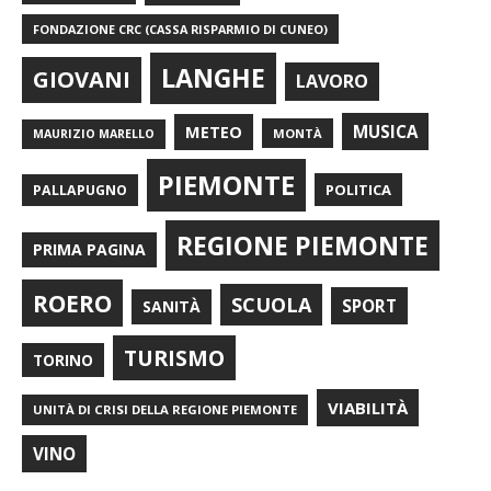
FONDAZIONE CRC (CASSA RISPARMIO DI CUNEO)
LANGHE
GIOVANI
LAVORO
METEO
MUSICA
MONTÀ
MAURIZIO MARELLO
PIEMONTE
POLITICA
PALLAPUGNO
REGIONE PIEMONTE
PRIMA PAGINA
ROERO
SCUOLA
SPORT
SANITÀ
TURISMO
TORINO
VIABILITÀ
UNITÀ DI CRISI DELLA REGIONE PIEMONTE
VINO