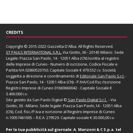
CREDITS
Copyright © 2015-2022 Gazzetta D'Alba. All Rights Reserved.
ST PAULS INTERNATIONAL S.R.L.
Via Giotto, 36 - 20145 Milano. Sede
Legale: Piazza San Paolo, 14 - 12051 Alba (CN) Iscritta al registro
delle Imprese di Cuneo - Numero di iscrizione, Codice Fiscale e
Partita IVA 02860520150. Capitale Sociale € 479.552 i.v. Società
soggetta a direzione e coordinamento di
Editoriale San Paolo
S.r.l.
-
Piazza San Paolo, 14 - 12051 Alba (CN) - P.IVA/Cod.fisc./Iscrizione
Registro Imprese di Cuneo 01660660042 - Capitale Sociale €
3.400.000 i.v.
Sito gestito da
San Paolo Digital
©
San Paolo Digital S.r.l.
, - Via
Giotto, 36 - Milano. Sede legale: Piazza San Paolo,14 - 12051 Alba
(CN), Cod. fisc./P.Iva e iscrizione al Registro Imprese di Cuneo
n.10057461005 – R.E.A. 279529. Capitale sociale € 30.000,00 i.v.
Per la tua pubblicità sul giornale:
A. Manzoni & C S.p.a.
tel