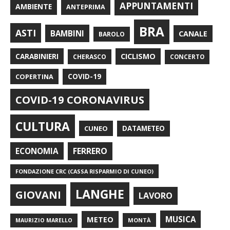
APPUNTAMENTI
AMBIENTE
ANTEPRIMA
BRA
ASTI
BAMBINI
CANALE
BAROLO
CARABINIERI
CICLISMO
CHERASCO
CONCERTO
COPERTINA
COVID-19
COVID-19 CORONAVIRUS
CULTURA
CUNEO
DATAMETEO
FERRERO
ECONOMIA
FONDAZIONE CRC (CASSA RISPARMIO DI CUNEO)
LANGHE
GIOVANI
LAVORO
METEO
MUSICA
MONTÀ
MAURIZIO MARELLO