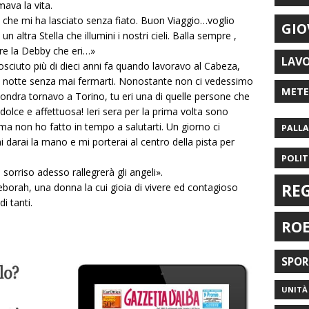
ava la vita.
a che mi ha lasciato senza fiato. Buon Viaggio…voglio
GIO
un altra Stella che illumini i nostri cieli. Balla sempre ,
re la Debby che eri…»
LAV
sciuto più di dieci anni fa quando lavoravo al Cabeza,
a la notte senza mai fermarti. Nonostante non ci vedessimo
MET
Londra tornavo a Torino, tu eri una di quelle persone che
olce e affettuosa! Ieri sera per la prima volta sono
a non ho fatto in tempo a salutarti. Un giorno ci
PALL
darai la mano e mi porterai al centro della pista per
POLIT
sorriso adesso rallegrerà gli angeli».
RE
borah, una donna la cui gioia di vivere ed contagioso
i tanti.
RO
SPO
UNITÀ 