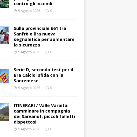
contro gli incendi
5 Agosto 2026
0
Sulla provinciale 661 tra
Sanfrè e Bra nuova
segnaletica per aumentare
la sicurezza
5 Agosto 2026
0
Serie D, secondo test per il
Bra Calcio: sfida con la
Sanremese
5 Agosto 2026
0
ITINERARI / Valle Varaita:
camminare in compagnia
dei Sarvanot, piccoli folletti
dispettosi
5 Agosto 2026
0