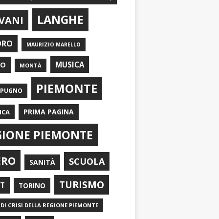
LANGHE
VANI
ORO
MAURIZIO MARELLO
EO
MUSICA
MONTÀ
PIEMONTE
APUGNO
PRIMA PAGINA
ICA
GIONE PIEMONTE
ERO
SCUOLA
SANITÀ
TURISMO
RT
TORINO
DI CRISI DELLA REGIONE PIEMONTE