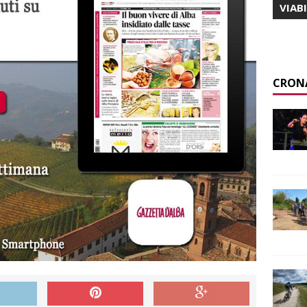
VIAB
CRON