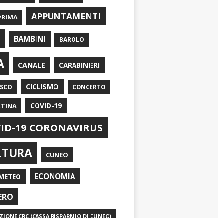
APPUNTAMENTI
PRIMA
I
BAMBINI
BAROLO
A
CANALE
CARABINIERI
CICLISMO
ASCO
CONCERTO
RTINA
COVID-19
ID-19 CORONAVIRUS
LTURA
CUNEO
ECONOMIA
METEO
ERO
IONE CRC (CASSA RISPARMIO DI CUNEO)