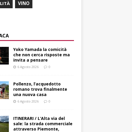
ILITÀ
VINO
ACA
Yoko Yamada la comicità
che non cerca risposte ma
invita a pensare
6 Agosto 2026
0
Pollenzo, l’acquedotto
romano trova finalmente
una nuova casa
6 Agosto 2026
0
ITINERARI / L’Alta via del
sale: la strada commerciale
attraverso Piemonte,