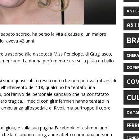
ANTE
AST
 sabato scorso, ha perso la vita a causa di un malore
BR
o, aveva 42 anni.
e trascorse alla discoteca Miss Penelope, di Grugliasco,
CHER
americano. La donna però mentre era sulla pista da ballo
COPE
COV
si sono quasi subito rese conto che non poteva trattarsi di
ell’ intervento del 118, qualcuno ha tentato una
 poi l’arrivo del personale sanitario che ha constatato
CU
ro tragica. I medici con gli infermieri hanno tentato in
 in ambulanza all’ospedale di Rivoli, ma purtroppo il cuore
DATA
FERR
i gioia, e sulla sua pagina Facebook lo testimoniano i
ici che la ricordano con grande affetto come una persona
FONDAZ