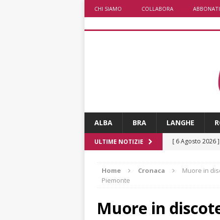
CHI SIAMO
COLLABORA
ABBONATI
ALBA
BRA
LANGHE
R
[ 6 Agosto 2026 
ULTIME NOTIZIE
casa
BRA
Home
Cronaca
Muore in dis
[ 6 Agosto 2026 
Piemonte
Piemonte, Franci
Muore in discot
[ 5 Agosto 2026 