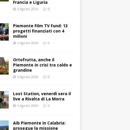
Francia e Liguria
6 Agosto 2026
0
Piemonte Film TV Fund: 13
progetti finanziati con 4
milioni
5 Agosto 2026
0
Ortofrutta, anche il
Piemonte in crisi tra caldo e
grandine
5 Agosto 2026
0
Lost Station, venerdì sera il
live a Rivalta di La Morra
5 Agosto 2026
0
Aib Piemonte in Calabria:
prosegue la missione