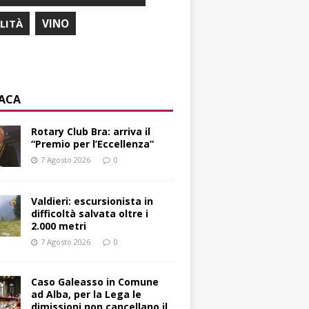
ILITÀ
VINO
ACA
Rotary Club Bra: arriva il
“Premio per l’Eccellenza”
7 Agosto 2026
0
Valdieri: escursionista in
difficoltà salvata oltre i
2.000 metri
7 Agosto 2026
0
Caso Galeasso in Comune
ad Alba, per la Lega le
dimissioni non cancellano il