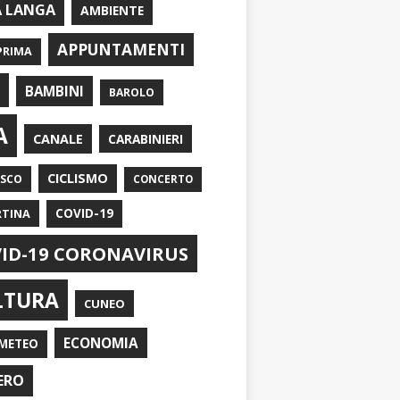
A LANGA
AMBIENTE
APPUNTAMENTI
PRIMA
I
BAMBINI
BAROLO
A
CANALE
CARABINIERI
CICLISMO
ASCO
CONCERTO
RTINA
COVID-19
ID-19 CORONAVIRUS
LTURA
CUNEO
ECONOMIA
METEO
ERO