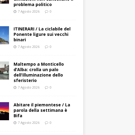
problema politico
7 Agosto 2026
0
ITINERARI / La ciclabile del
Ponente ligure sui vecchi
binari
7 Agosto 2026
0
Maltempo a Monticello
d’Alba: crolla un palo
dell’illuminazione dello
sferisterio
7 Agosto 2026
0
Abitare il piemontese / La
parola della settimana è
Bifa
7 Agosto 2026
0