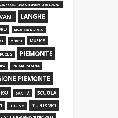
IONE CRC (CASSA RISPARMIO DI CUNEO)
LANGHE
VANI
ORO
MAURIZIO MARELLO
EO
MUSICA
MONTÀ
PIEMONTE
APUGNO
PRIMA PAGINA
ICA
GIONE PIEMONTE
ERO
SCUOLA
SANITÀ
TURISMO
RT
TORINO
DI CRISI DELLA REGIONE PIEMONTE