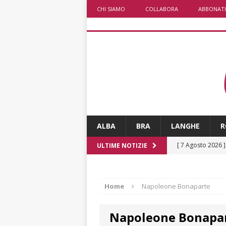
CHI SIAMO
COLLABORA
ABBONATI
ALBA
BRA
LANGHE
R
[ 7 Agosto 2026 
ULTIME NOTIZIE
CRONACA
[ 7 Agosto 2026 
Home
Napoleone Bonaparte
non cancellano i
Napoleone Bonapa
[ 7 Agosto 2026 