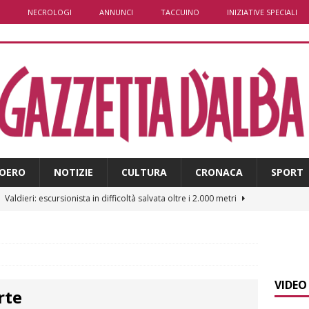
NECROLOGI
ANNUNCI
TACCUINO
INIZIATIVE SPECIALI
OERO
NOTIZIE
CULTURA
CRONACA
SPORT
]
Valdieri: escursionista in difficoltà salvata oltre i 2.000 metri
]
Caso Galeasso in Comune ad Alba, per la Lega le dimissioni
l problema politico
ALBA
VIDEO
rte
]
ITINERARI / La ciclabile del Ponente ligure sui vecchi binari