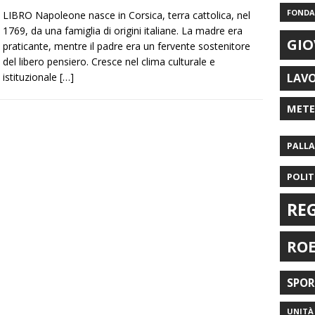
FONDAZ
LIBRO Napoleone nasce in Corsica, terra cattolica, nel
1769, da una famiglia di origini italiane. La madre era
GIO
praticante, mentre il padre era un fervente sostenitore
del libero pensiero. Cresce nel clima culturale e
istituzionale
[…]
LAV
MET
PALL
POLIT
RE
RO
SPO
UNITÀ 