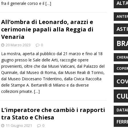
ALT
fra il generale corso e il
[…]
ANTE
All’ombra di Leonardo, arazzi e
cerimonie papali alla Reggia di
AST
Venaria
BR
20 Marzo 2023
0
La mostra, aperta al pubblico dal 21 marzo e fino al 18
CHER
giugno presso le Sale delle Arti, raccoglie opere
provenienti, oltre che dai Musei Vaticani, dal Palazzo del
COPE
Quirinale, dal Museo di Roma, dai Musei Reali di Torino,
dal Museo Diocesano Tridentino, dalla Civica Raccolta
COV
delle Stampe A. Bertarelli di Milano e da diverse
collezioni private.
[…]
CU
L’imperatore che cambiò i rapporti
DATA
tra Stato e Chiesa
FERR
11 Giugno 2021
0