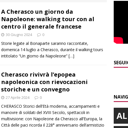
A Cherasco un giorno da
]
Maltempo a Monticello d’Alba: crolla un palo dell’illuminazione
Napoleone: walking tour con al
PRIMO PIANO
centro il generale francese
]
Abitare il piemontese / La parola della settimana è Bifa
30 Giugno 2024
0
Storie legate al Bonaparte saranno raccontate,
domenica 14 luglio a Cherasco, durante il walking tours
]
Alba: lunedì 10 agosto tornano le “Notti del vino”
ALBA
intitolato “Un giorno da Napoleone”
[…]
]
Dal 13 al 16 agosto a Priocca c’è la Sagra della costata di
SEGUI
PIANO
Cherasco rivivrà l’epopea
]
napoleonica con rievocazioni
Rotary Club Bra: arriva il “Premio per l’Eccellenza”
BRA
storiche e un convegno
NAVIG
27 Aprile 2024
0
CHERASCO Storici dell’Età moderna, accampamenti e
manovre di soldati del XVIII Secolo, spettacoli in
AL
multivisione: con Napoleone da Cherasco all’Europa, la
Città delle paci ricorda il 228° anniversario dell’armistizio