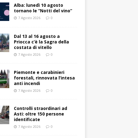
Alba: lunedì 10 agosto
tornano le “Notti del vino”
7 Agosto 2026
0
Dal 13 al 16 agosto a
Priocca c’è la Sagra della
costata di vitello
7 Agosto 2026
0
Piemonte e carabinieri
forestali, rinnovata l’intesa
anti incendi
7 Agosto 2026
0
Controlli straordinari ad
Asti: oltre 150 persone
identificate
7 Agosto 2026
0