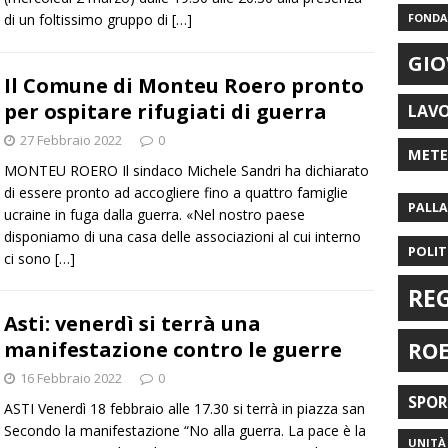
di un foltissimo gruppo di
[…]
FONDAZ
GIO
Il Comune di Monteu Roero pronto
per ospitare rifugiati di guerra
LAV
27 Febbraio 2022
0
MET
MONTEU ROERO Il sindaco Michele Sandri ha dichiarato
di essere pronto ad accogliere fino a quattro famiglie
PALL
ucraine in fuga dalla guerra. «Nel nostro paese
disponiamo di una casa delle associazioni al cui interno
POLIT
ci sono
[…]
RE
Asti: venerdì si terrà una
RO
manifestazione contro le guerre
16 Febbraio 2022
0
SPO
ASTI Venerdì 18 febbraio alle 17.30 si terrà in piazza san
Secondo la manifestazione “No alla guerra. La pace è la
UNITÀ 