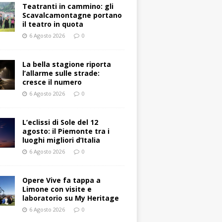
Teatranti in cammino: gli
Scavalcamontagne portano
il teatro in quota
6 Agosto 2026
0
La bella stagione riporta
l’allarme sulle strade:
cresce il numero
6 Agosto 2026
0
L’eclissi di Sole del 12
agosto: il Piemonte tra i
luoghi migliori d’Italia
6 Agosto 2026
0
Opere Vive fa tappa a
Limone con visite e
laboratorio su My Heritage
6 Agosto 2026
0