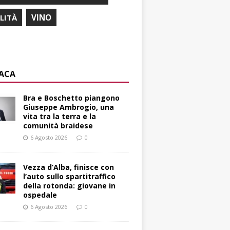
ILITÀ
VINO
ACA
Bra e Boschetto piangono
Giuseppe Ambrogio, una
vita tra la terra e la
comunità braidese
6 Agosto 2026
0
Vezza d’Alba, finisce con
l’auto sullo spartitraffico
della rotonda: giovane in
ospedale
6 Agosto 2026
0