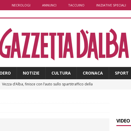
NECROLOGI
ANNUNCI
TACCUINO
INIZIATIVE SPECIALI
OERO
NOTIZIE
CULTURA
CRONACA
SPORT
]
Vezza d’Alba, finisce con l’auto sullo spartitraffico della
e in ospedale
CRONACA
]
La bella stagione riporta l’allarme sulle strade: cresce il
 NOTIZIE
VIDEO
]
Piemonte punta sull’automotive con le Aree di Accelerazione