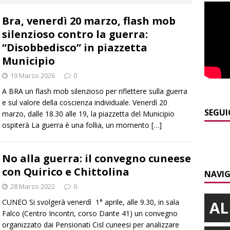
E
Bra, venerdì 20 marzo, flash mob
]
Dimissioni in Consiglio comunale ad Alba, Galeasso lascia:
silenzioso contro la guerra:
 d’interessi»
ALBA
“Disobbedisco” in piazzetta
]
ITINERARI / In gita a Infini.To, il sorprendente museo e
Municipio
collina di Pino torinese
ALBA
19 Marzo 2026
0
A BRA un flash mob silenzioso per riflettere sulla guerra
]
Incendio a Valdieri, trasferiti per precauzione gli scout
e sul valore della coscienza individuale. Venerdì 20
BA
SEGUI
marzo, dalle 18.30 alle 19, la piazzetta del Municipio
ospiterà La guerra è una follia, un momento
[…]
]
Palio di Asti, Andrea Calamassi confermato mossiere per
ALTRE NOTIZIE
No alla guerra: il convegno cuneese
]
Bra e Boschetto piangono Giuseppe Ambrogio, una vita tra la
con Quirico e Chittolina
NAVIG
ità braidese
BRA
28 Marzo 2022
0
CUNEO Si svolgerà venerdì 1° aprile, alle 9.30, in sala
AL
Falco (Centro Incontri, corso Dante 41) un convegno
organizzato dai Pensionati Cisl cuneesi per analizzare