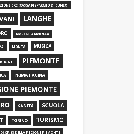
IONE CRC (CASSA RISPARMIO DI CUNEO)
LANGHE
VANI
ORO
MAURIZIO MARELLO
EO
MUSICA
MONTÀ
PIEMONTE
APUGNO
PRIMA PAGINA
ICA
GIONE PIEMONTE
ERO
SCUOLA
SANITÀ
TURISMO
RT
TORINO
DI CRISI DELLA REGIONE PIEMONTE