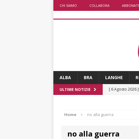
CHI SIAMO
COLLABORA
ABBONATI
ALBA
BRA
LANGHE
R
[ 6 Agosto 2026 
ULTIME NOTIZIE
rotonda: giovan
[ 6 Agosto 2026 
Home
no alla guerra
numero
ALTRE
no alla guerra
[ 6 Agosto 2026 