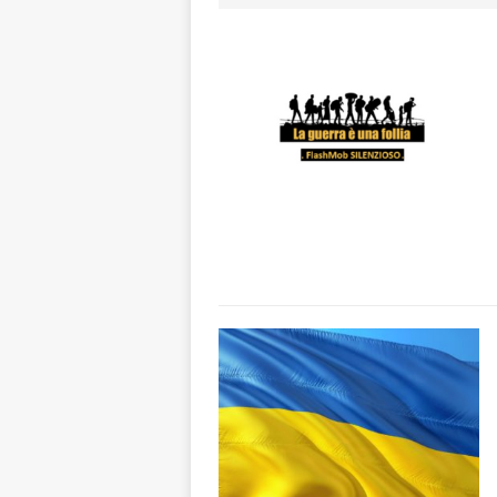
ALTRE NOTIZI
[ 6 Agosto 2026 
«Nessun conflitto
[ 6 Agosto 2026 
planetario sulla 
[ 6 Agosto 2026 
dell’Alba 7
AL
[ 6 Agosto 2026 
l’edizione 2026
[ 6 Agosto 2026 
terra e la comun