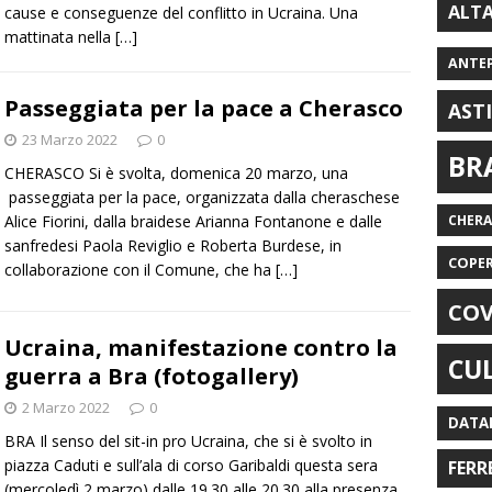
ALT
cause e conseguenze del conflitto in Ucraina. Una
mattinata nella
[…]
ANTE
Passeggiata per la pace a Cherasco
AST
23 Marzo 2022
0
BR
CHERASCO Si è svolta, domenica 20 marzo, una
passeggiata per la pace, organizzata dalla cheraschese
Alice Fiorini, dalla braidese Arianna Fontanone e dalle
CHER
sanfredesi Paola Reviglio e Roberta Burdese, in
COPE
collaborazione con il Comune, che ha
[…]
COV
Ucraina, manifestazione contro la
CU
guerra a Bra (fotogallery)
2 Marzo 2022
0
DATA
BRA Il senso del sit-in pro Ucraina, che si è svolto in
piazza Caduti e sull’ala di corso Garibaldi questa sera
FERR
(mercoledì 2 marzo) dalle 19.30 alle 20.30 alla presenza