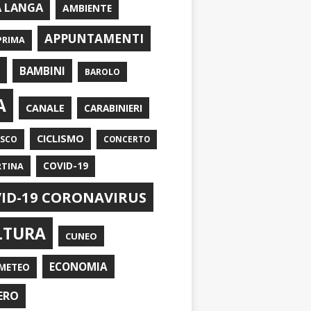
A LANGA
AMBIENTE
APPUNTAMENTI
PRIMA
I
BAMBINI
BAROLO
A
CANALE
CARABINIERI
CICLISMO
ASCO
CONCERTO
RTINA
COVID-19
ID-19 CORONAVIRUS
LTURA
CUNEO
ECONOMIA
METEO
ERO