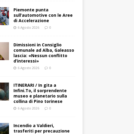
Piemonte punta
sull’automotive con le Aree
di Accelerazione
6 Agosto 2026
0
Dimissioni in Consiglio
comunale ad Alba, Galeasso
lascia: «Nessun conflitto
d’interessi»
6 Agosto 2026
0
ITINERARI / In gita a
Infini.To, il sorprendente
museo e planetario sulla
collina di Pino torinese
6 Agosto 2026
0
Incendio a Valdieri,
trasferiti per precauzione