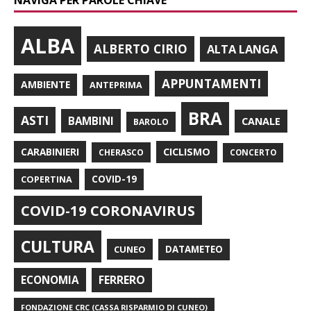
ALBA
ALBERTO CIRIO
ALTA LANGA
APPUNTAMENTI
AMBIENTE
ANTEPRIMA
BRA
ASTI
BAMBINI
CANALE
BAROLO
CARABINIERI
CICLISMO
CHERASCO
CONCERTO
COPERTINA
COVID-19
COVID-19 CORONAVIRUS
CULTURA
CUNEO
DATAMETEO
FERRERO
ECONOMIA
FONDAZIONE CRC (CASSA RISPARMIO DI CUNEO)