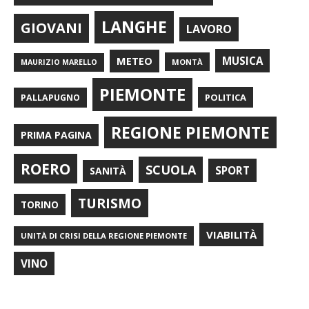
LANGHE
GIOVANI
LAVORO
METEO
MUSICA
MONTÀ
MAURIZIO MARELLO
PIEMONTE
POLITICA
PALLAPUGNO
REGIONE PIEMONTE
PRIMA PAGINA
ROERO
SCUOLA
SPORT
SANITÀ
TURISMO
TORINO
VIABILITÀ
UNITÀ DI CRISI DELLA REGIONE PIEMONTE
VINO