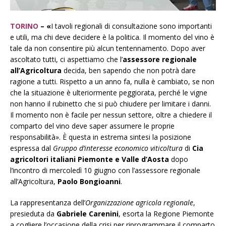
TORINO
– «
I tavoli regionali di consultazione sono importanti
e utili, ma chi deve decidere è la politica. Il momento del vino è
tale da non consentire più alcun tentennamento. Dopo aver
ascoltato tutti, ci aspettiamo che l’
assessore regionale
all’Agricoltura
decida, ben sapendo che non potrà dare
ragione a tutti. Rispetto a un anno fa, nulla è cambiato, se non
che la situazione è ulteriormente peggiorata, perché le vigne
non hanno il rubinetto che si può chiudere per limitare i danni.
Il momento non è facile per nessun settore, oltre a chiedere il
comparto del vino deve saper assumere le proprie
responsabilità». È questa in estrema sintesi la posizione
espressa dal
Gruppo d’interesse economico viticoltura
di
Cia
agricoltori italiani Piemonte e Valle d’Aosta
dopo
l’incontro di mercoledì 10 giugno con l’assessore regionale
all’Agricoltura,
Paolo Bongioanni
.
La rappresentanza dell’
Organizzazione agricola regionale
,
presieduta da
Gabriele Carenini
, esorta la Regione Piemonte
a cogliere l’occasione della crisi per riprogrammare il comparto