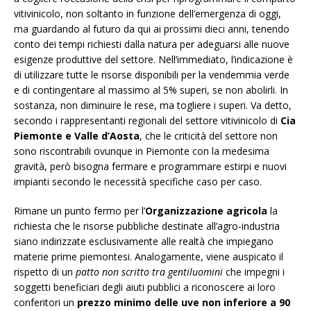
vitivinicolo, non soltanto in funzione dell’emergenza di oggi,
ma guardando al futuro da qui ai prossimi dieci anni, tenendo
conto dei tempi richiesti dalla natura per adeguarsi alle nuove
esigenze produttive del settore. Nell’immediato, l’indicazione è
di utilizzare tutte le risorse disponibili per la vendemmia verde
e di contingentare al massimo al 5% superi, se non abolirli. In
sostanza, non diminuire le rese, ma togliere i superi. Va detto,
secondo i rappresentanti regionali del settore vitivinicolo di
Cia
Piemonte e Valle d’Aosta
, che le criticità del settore non
sono riscontrabili ovunque in Piemonte con la medesima
gravità, però bisogna fermare e programmare estirpi e nuovi
impianti secondo le necessità specifiche caso per caso.
Rimane un punto fermo per l’
Organizzazione agricola
la
richiesta che le risorse pubbliche destinate all’agro-industria
siano indirizzate esclusivamente alle realtà che impiegano
materie prime piemontesi. Analogamente, viene auspicato il
rispetto di un
patto non scritto tra gentiluomini
che impegni i
soggetti beneficiari degli aiuti pubblici a riconoscere ai loro
conferitori un
prezzo minimo delle uve non inferiore a 90