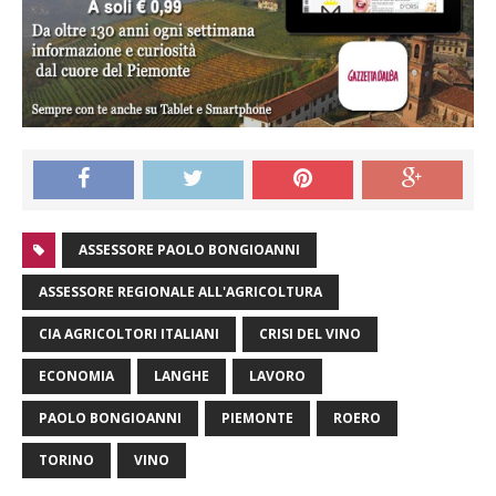
ASSESSORE PAOLO BONGIOANNI
ASSESSORE REGIONALE ALL'AGRICOLTURA
CIA AGRICOLTORI ITALIANI
CRISI DEL VINO
ECONOMIA
LANGHE
LAVORO
PAOLO BONGIOANNI
PIEMONTE
ROERO
TORINO
VINO