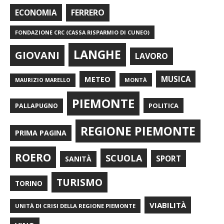
FERRERO
ECONOMIA
FONDAZIONE CRC (CASSA RISPARMIO DI CUNEO)
LANGHE
GIOVANI
LAVORO
METEO
MUSICA
MONTÀ
MAURIZIO MARELLO
PIEMONTE
POLITICA
PALLAPUGNO
REGIONE PIEMONTE
PRIMA PAGINA
ROERO
SCUOLA
SPORT
SANITÀ
TURISMO
TORINO
VIABILITÀ
UNITÀ DI CRISI DELLA REGIONE PIEMONTE