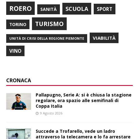
ROERO
SCUOLA
SPORT
SANITÀ
TURISMO
TORINO
VIABILITÀ
UNITÀ DI CRISI DELLA REGIONE PIEMONTE
VINO
CRONACA
Pallapugno, Serie A: si è chiusa la stagione
regolare, ora spazio alle semifinali di
Coppa Italia
9 Agosto 2026
Succede a Trofarello, vede un ladro
attraverso la telecamera e lo fa arrestare