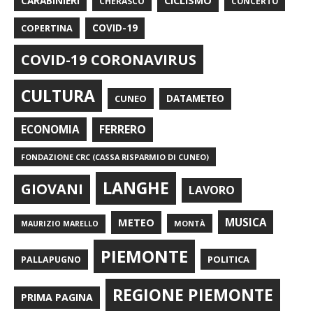
CARABINIERI
CICLISMO
CHERASCO
CONCERTO
COPERTINA
COVID-19
COVID-19 CORONAVIRUS
CULTURA
CUNEO
DATAMETEO
FERRERO
ECONOMIA
FONDAZIONE CRC (CASSA RISPARMIO DI CUNEO)
LANGHE
GIOVANI
LAVORO
METEO
MUSICA
MONTÀ
MAURIZIO MARELLO
PIEMONTE
POLITICA
PALLAPUGNO
REGIONE PIEMONTE
PRIMA PAGINA