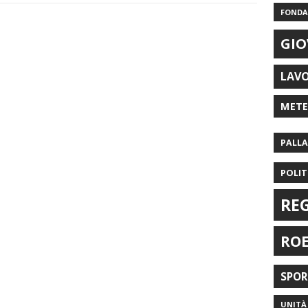
FONDAZ
GIO
LAV
MET
PALL
POLIT
RE
RO
SPO
UNITÀ 