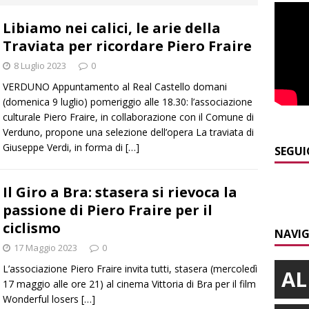
 d’interessi»
ALBA
Libiamo nei calici, le arie della
]
ITINERARI / In gita a Infini.To, il sorprendente museo e
Traviata per ricordare Piero Fraire
collina di Pino torinese
ALBA
8 Luglio 2023
0
]
Incendio a Valdieri, trasferiti per precauzione gli scout
VERDUNO Appuntamento al Real Castello domani
BA
(domenica 9 luglio) pomeriggio alle 18.30: l’associazione
culturale Piero Fraire, in collaborazione con il Comune di
]
Palio di Asti, Andrea Calamassi confermato mossiere per
Verduno, propone una selezione dell’opera La traviata di
Giuseppe Verdi, in forma di
[…]
ALTRE NOTIZIE
SEGUI
]
Bra e Boschetto piangono Giuseppe Ambrogio, una vita tra la
Il Giro a Bra: stasera si rievoca la
ità braidese
BRA
passione di Piero Fraire per il
]
Vezza d’Alba, finisce con l’auto sullo spartitraffico della
ciclismo
NAVIG
e in ospedale
CRONACA
17 Maggio 2023
0
L’associazione Piero Fraire invita tutti, stasera (mercoledì
AL
17 maggio alle ore 21) al cinema Vittoria di Bra per il film
Wonderful losers
[…]