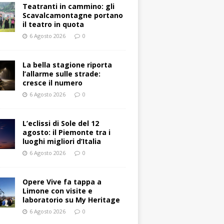
Teatranti in cammino: gli
Scavalcamontagne portano
il teatro in quota
6 Agosto 2026
0
La bella stagione riporta
l’allarme sulle strade:
cresce il numero
6 Agosto 2026
0
L’eclissi di Sole del 12
agosto: il Piemonte tra i
luoghi migliori d’Italia
6 Agosto 2026
0
Opere Vive fa tappa a
Limone con visite e
laboratorio su My Heritage
6 Agosto 2026
0