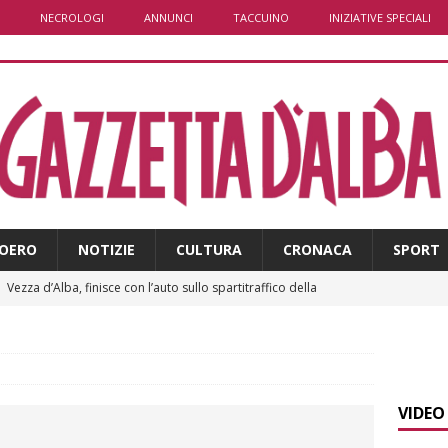
NECROLOGI
ANNUNCI
TACCUINO
INIZIATIVE SPECIALI
OERO
NOTIZIE
CULTURA
CRONACA
SPORT
]
La bella stagione riporta l’allarme sulle strade: cresce il
 NOTIZIE
]
Piemonte punta sull’automotive con le Aree di Accelerazione
E
VIDEO
]
Dimissioni in Consiglio comunale ad Alba, Galeasso lascia: