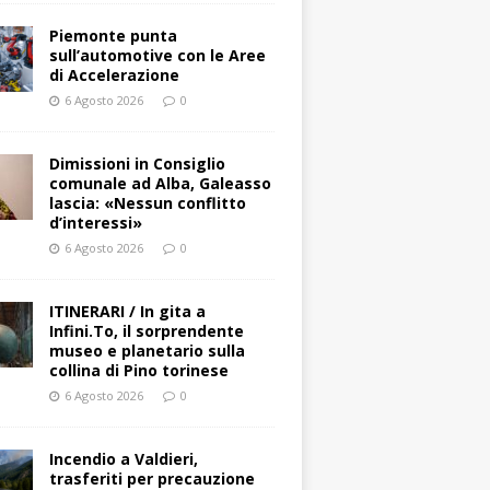
Piemonte punta
sull’automotive con le Aree
di Accelerazione
6 Agosto 2026
0
Dimissioni in Consiglio
comunale ad Alba, Galeasso
lascia: «Nessun conflitto
d’interessi»
6 Agosto 2026
0
ITINERARI / In gita a
Infini.To, il sorprendente
museo e planetario sulla
collina di Pino torinese
6 Agosto 2026
0
Incendio a Valdieri,
trasferiti per precauzione