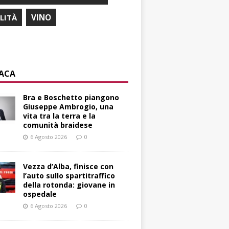
ILITÀ
VINO
ACA
Bra e Boschetto piangono
Giuseppe Ambrogio, una
vita tra la terra e la
comunità braidese
6 Agosto 2026
0
Vezza d’Alba, finisce con
l’auto sullo spartitraffico
della rotonda: giovane in
ospedale
6 Agosto 2026
0