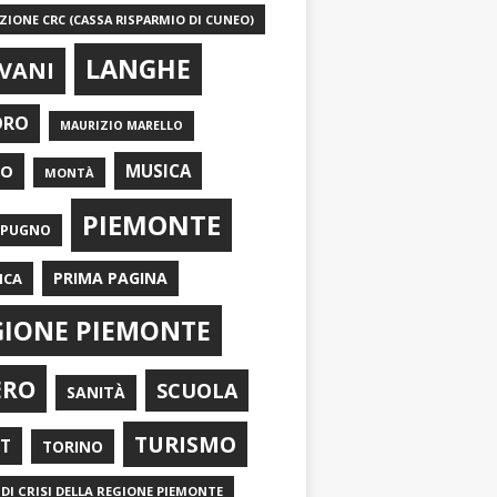
IONE CRC (CASSA RISPARMIO DI CUNEO)
LANGHE
VANI
ORO
MAURIZIO MARELLO
EO
MUSICA
MONTÀ
PIEMONTE
APUGNO
PRIMA PAGINA
ICA
GIONE PIEMONTE
ERO
SCUOLA
SANITÀ
TURISMO
RT
TORINO
DI CRISI DELLA REGIONE PIEMONTE