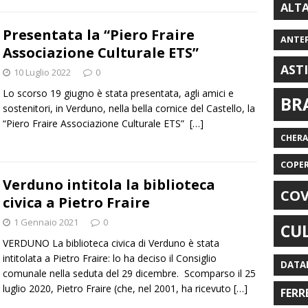
ALT
Presentata la “Piero Fraire
ANTE
Associazione Culturale ETS”
AST
10 Luglio 2022
0
Lo scorso 19 giugno è stata presentata, agli amici e
BR
sostenitori, in Verduno, nella bella cornice del Castello, la
“Piero Fraire Associazione Culturale ETS”
[…]
CHER
COPE
Verduno intitola la biblioteca
COV
civica a Pietro Fraire
1 Gennaio 2021
0
CU
VERDUNO La biblioteca civica di Verduno è stata
intitolata a Pietro Fraire: lo ha deciso il Consiglio
DATA
comunale nella seduta del 29 dicembre. Scomparso il 25
luglio 2020, Pietro Fraire (che, nel 2001, ha ricevuto
[…]
FERR