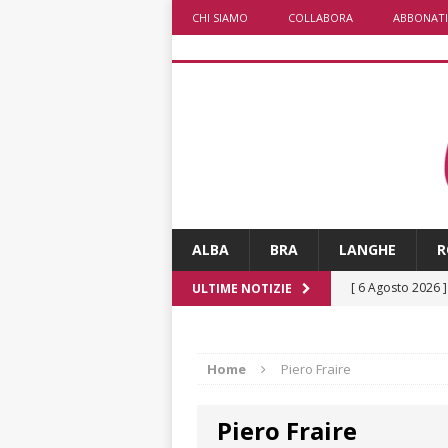
CHI SIAMO
COLLABORA
ABBONATI
ALBA
BRA
LANGHE
R
[ 6 Agosto 2026 
ULTIME NOTIZIE
numero
ALTRE
[ 6 Agosto 2026 
Home
Piero Fraire
ALTRE NOTIZI
Piero Fraire
[ 6 Agosto 2026 