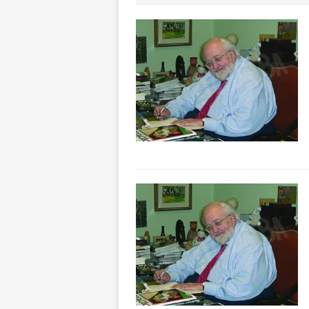
«Nessun conflitto
[ 6 Agosto 2026 
planetario sulla 
[ 6 Agosto 2026 
dell’Alba 7
AL
[ 6 Agosto 2026 
l’edizione 2026
[ 6 Agosto 2026 
terra e la comun
[ 6 Agosto 2026 
rotonda: giovan