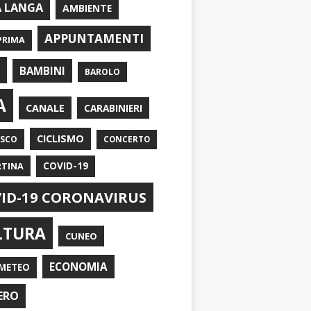
A LANGA
AMBIENTE
APPUNTAMENTI
PRIMA
I
BAMBINI
BAROLO
A
CANALE
CARABINIERI
CICLISMO
ASCO
CONCERTO
RTINA
COVID-19
ID-19 CORONAVIRUS
LTURA
CUNEO
ECONOMIA
METEO
ERO