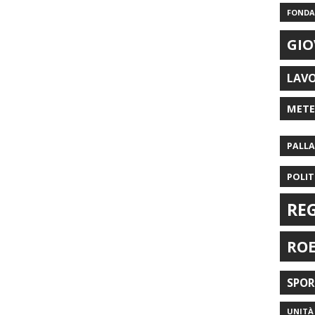
FONDAZ
GIO
LAV
MET
PALL
POLIT
RE
RO
SPO
UNITÀ 