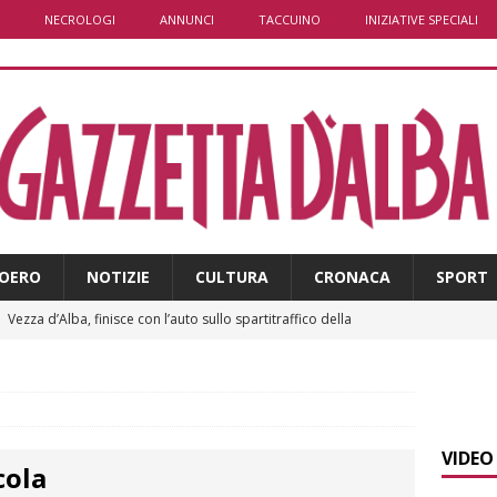
NECROLOGI
ANNUNCI
TACCUINO
INIZIATIVE SPECIALI
OERO
NOTIZIE
CULTURA
CRONACA
SPORT
]
Vezza d’Alba, finisce con l’auto sullo spartitraffico della
e in ospedale
CRONACA
]
La bella stagione riporta l’allarme sulle strade: cresce il
 NOTIZIE
VIDEO
cola
]
Piemonte punta sull’automotive con le Aree di Accelerazione