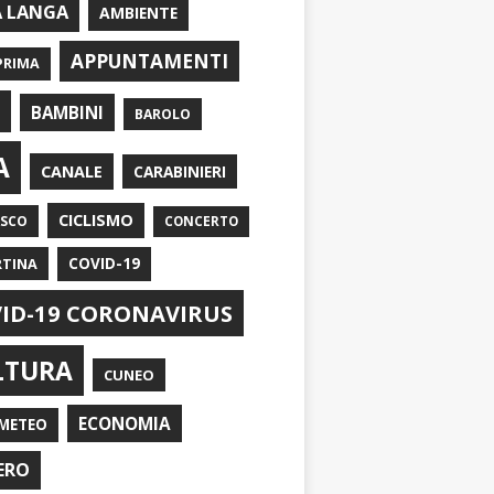
A LANGA
AMBIENTE
APPUNTAMENTI
PRIMA
I
BAMBINI
BAROLO
A
CANALE
CARABINIERI
CICLISMO
ASCO
CONCERTO
RTINA
COVID-19
ID-19 CORONAVIRUS
LTURA
CUNEO
ECONOMIA
METEO
ERO