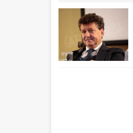
ALTRE NOTIZI
[ 6 Agosto 2026 
«Nessun conflitto
[ 6 Agosto 2026 
planetario sulla 
[ 6 Agosto 2026 
dell’Alba 7
AL
[ 6 Agosto 2026 
l’edizione 2026
[ 6 Agosto 2026 
terra e la comun