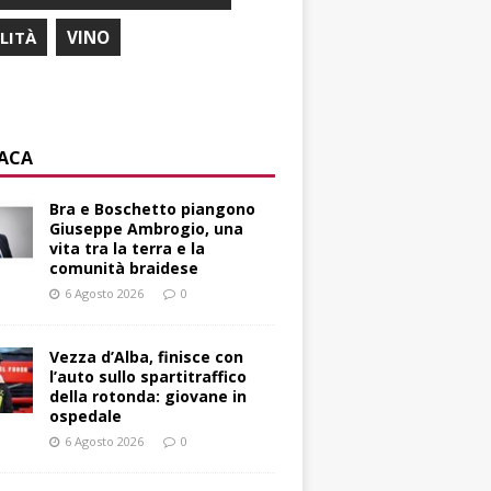
ILITÀ
VINO
ACA
Bra e Boschetto piangono
Giuseppe Ambrogio, una
vita tra la terra e la
comunità braidese
6 Agosto 2026
0
Vezza d’Alba, finisce con
l’auto sullo spartitraffico
della rotonda: giovane in
ospedale
6 Agosto 2026
0