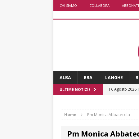
CHI SIAMO
COLLABORA
ABBONATI
ALBA
BRA
LANGHE
R
[ 6 Agosto 2026 
ULTIME NOTIZIE
rotonda: giovan
[ 6 Agosto 2026 
Home
Pm Monica Abbatecola
numero
ALTRE
Pm Monica Abbate
[ 6 Agosto 2026 