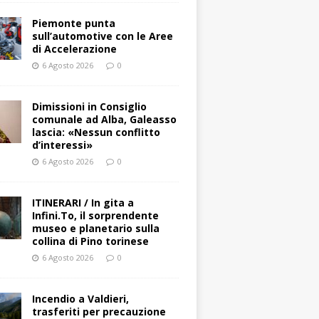
Piemonte punta
sull’automotive con le Aree
di Accelerazione
6 Agosto 2026
0
Dimissioni in Consiglio
comunale ad Alba, Galeasso
lascia: «Nessun conflitto
d’interessi»
6 Agosto 2026
0
ITINERARI / In gita a
Infini.To, il sorprendente
museo e planetario sulla
collina di Pino torinese
6 Agosto 2026
0
Incendio a Valdieri,
trasferiti per precauzione