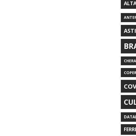
ALT
ANTE
AST
BR
CHER
COPE
COV
CU
DATA
FERR