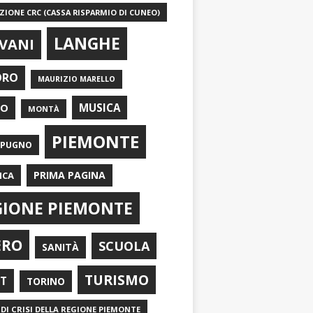
IONE CRC (CASSA RISPARMIO DI CUNEO)
LANGHE
VANI
ORO
MAURIZIO MARELLO
EO
MUSICA
MONTÀ
PIEMONTE
APUGNO
PRIMA PAGINA
ICA
GIONE PIEMONTE
ERO
SCUOLA
SANITÀ
TURISMO
RT
TORINO
DI CRISI DELLA REGIONE PIEMONTE