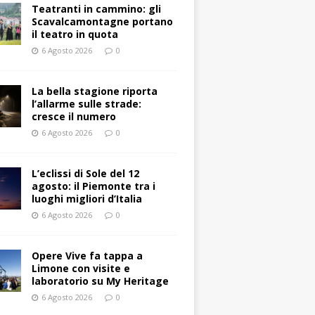
Teatranti in cammino: gli
Scavalcamontagne portano
il teatro in quota
6 Agosto 2026
0
La bella stagione riporta
l’allarme sulle strade:
cresce il numero
6 Agosto 2026
0
L’eclissi di Sole del 12
agosto: il Piemonte tra i
luoghi migliori d’Italia
6 Agosto 2026
0
Opere Vive fa tappa a
Limone con visite e
laboratorio su My Heritage
6 Agosto 2026
0