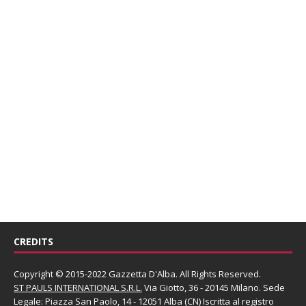
CREDITS
Copyright © 2015-2022 Gazzetta D'Alba. All Rights Reserved.
ST PAULS INTERNATIONAL S.R.L.
Via Giotto, 36 - 20145 Milano. Sede
Legale: Piazza San Paolo, 14 - 12051 Alba (CN) Iscritta al registro