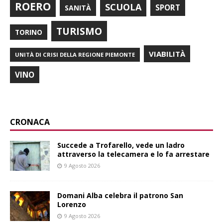
ROERO
SCUOLA
SPORT
SANITÀ
TURISMO
TORINO
VIABILITÀ
UNITÀ DI CRISI DELLA REGIONE PIEMONTE
VINO
CRONACA
Succede a Trofarello, vede un ladro
attraverso la telecamera e lo fa arrestare
9 Agosto 2026
Domani Alba celebra il patrono San
Lorenzo
9 Agosto 2026