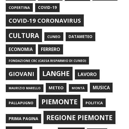
COPERTINA
COVID-19
COVID-19 CORONAVIRUS
CULTURA
CUNEO
DATAMETEO
FERRERO
ECONOMIA
FONDAZIONE CRC (CASSA RISPARMIO DI CUNEO)
LANGHE
GIOVANI
LAVORO
METEO
MUSICA
MONTÀ
MAURIZIO MARELLO
PIEMONTE
POLITICA
PALLAPUGNO
REGIONE PIEMONTE
PRIMA PAGINA