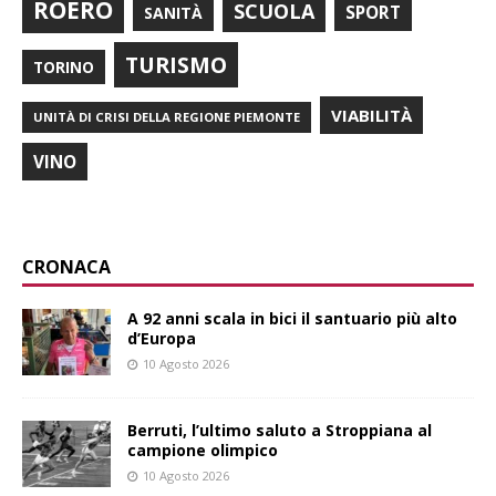
ROERO
SCUOLA
SPORT
SANITÀ
TURISMO
TORINO
VIABILITÀ
UNITÀ DI CRISI DELLA REGIONE PIEMONTE
VINO
CRONACA
A 92 anni scala in bici il santuario più alto
d’Europa
10 Agosto 2026
Berruti, l’ultimo saluto a Stroppiana al
campione olimpico
10 Agosto 2026