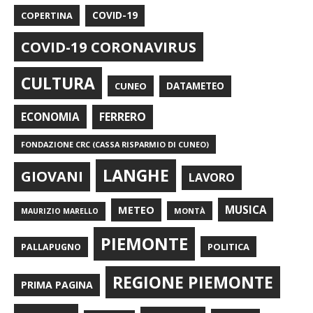
COPERTINA
COVID-19
COVID-19 CORONAVIRUS
CULTURA
CUNEO
DATAMETEO
FERRERO
ECONOMIA
FONDAZIONE CRC (CASSA RISPARMIO DI CUNEO)
LANGHE
GIOVANI
LAVORO
METEO
MUSICA
MONTÀ
MAURIZIO MARELLO
PIEMONTE
POLITICA
PALLAPUGNO
REGIONE PIEMONTE
PRIMA PAGINA