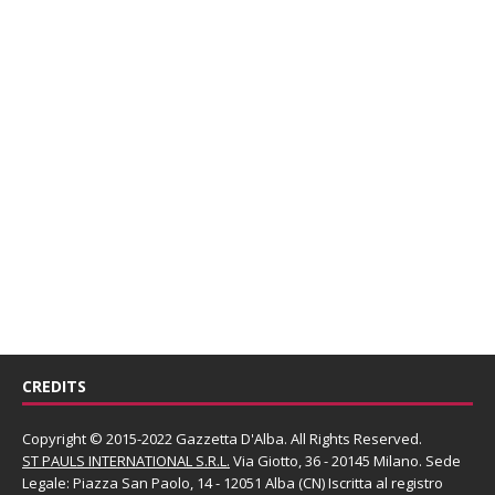
CREDITS
Copyright © 2015-2022 Gazzetta D'Alba. All Rights Reserved.
ST PAULS INTERNATIONAL S.R.L.
Via Giotto, 36 - 20145 Milano. Sede
Legale: Piazza San Paolo, 14 - 12051 Alba (CN) Iscritta al registro