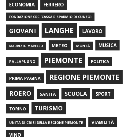
FERRERO
ECONOMIA
FONDAZIONE CRC (CASSA RISPARMIO DI CUNEO)
LANGHE
GIOVANI
LAVORO
METEO
MUSICA
MONTÀ
MAURIZIO MARELLO
PIEMONTE
POLITICA
PALLAPUGNO
REGIONE PIEMONTE
PRIMA PAGINA
ROERO
SCUOLA
SPORT
SANITÀ
TURISMO
TORINO
VIABILITÀ
UNITÀ DI CRISI DELLA REGIONE PIEMONTE
VINO