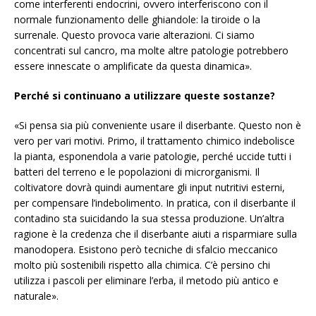
come interferenti endocrini, ovvero interferiscono con il
normale funzionamento delle ghiandole: la tiroide o la
surrenale. Questo provoca varie alterazioni. Ci siamo
concentrati sul cancro, ma molte altre patologie potrebbero
essere innescate o amplificate da questa dinamica».
Perché si continuano a utilizzare queste sostanze?
«Si pensa sia più conveniente usare il diserbante. Questo non è
vero per vari motivi. Primo, il trattamento chimico indebolisce
la pianta, esponendola a varie patologie, perché uccide tutti i
batteri del terreno e le popolazioni di microrganismi. Il
coltivatore dovrà quindi aumentare gli input nutritivi esterni,
per compensare l’indebolimento. In pratica, con il diserbante il
contadino sta suicidando la sua stessa produzione. Un’altra
ragione è la credenza che il diserbante aiuti a risparmiare sulla
manodopera. Esistono però tecniche di sfalcio meccanico
molto più sostenibili rispetto alla chimica. C’è persino chi
utilizza i pascoli per eliminare l’erba, il metodo più antico e
naturale».