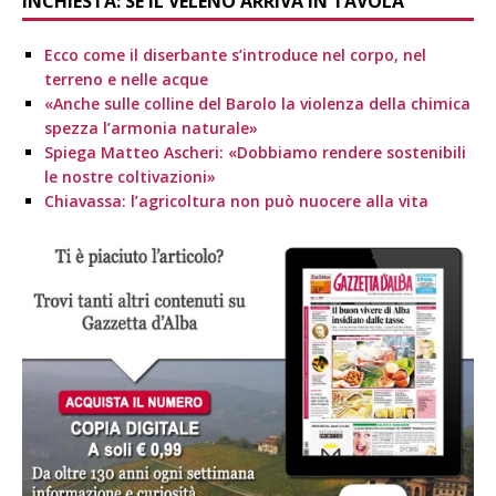
INCHIESTA: SE IL VELENO ARRIVA IN TAVOLA
Ecco come il diserbante s’introduce nel corpo, nel
terreno e nelle acque
«Anche sulle colline del Barolo la violenza della chimica
spezza l’armonia naturale»
Spiega Matteo Ascheri: «Dobbiamo rendere sostenibili
le nostre coltivazioni»
Chiavassa: l’agricoltura non può nuocere alla vita