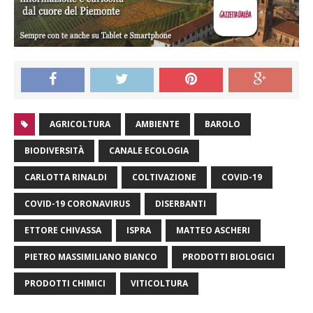
AGRICOLTURA
AMBIENTE
BAROLO
BIODIVERSITÀ
CANALE ECOLOGIA
CARLOTTA RINALDI
COLTIVAZIONE
COVID-19
COVID-19 CORONAVIRUS
DISERBANTI
ETTORE CHIVASSA
ISPRA
MATTEO ASCHERI
PIETRO MASSIMILIANO BIANCO
PRODOTTI BIOLOGICI
PRODOTTI CHIMICI
VITICOLTURA