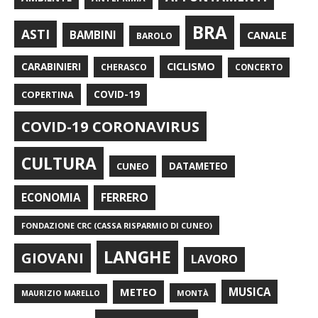
BRA
ASTI
BAMBINI
CANALE
BAROLO
CARABINIERI
CICLISMO
CHERASCO
CONCERTO
COPERTINA
COVID-19
COVID-19 CORONAVIRUS
CULTURA
CUNEO
DATAMETEO
FERRERO
ECONOMIA
FONDAZIONE CRC (CASSA RISPARMIO DI CUNEO)
LANGHE
GIOVANI
LAVORO
METEO
MUSICA
MONTÀ
MAURIZIO MARELLO