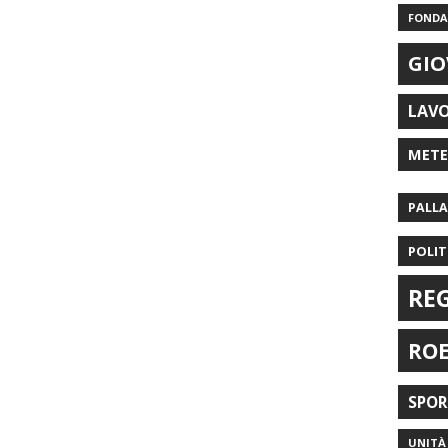
FONDAZ
GIO
LAV
MET
PALL
POLIT
RE
RO
SPO
UNITÀ 