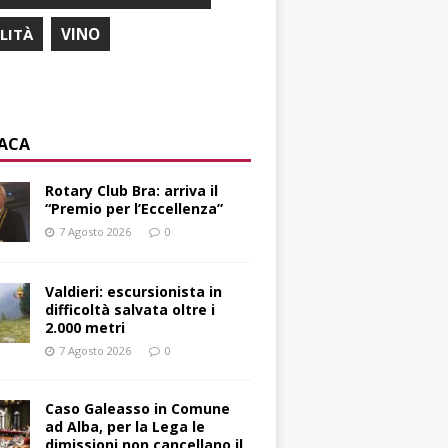
ILITÀ
VINO
ACA
Rotary Club Bra: arriva il
“Premio per l’Eccellenza”
7 Agosto 2026
0
Valdieri: escursionista in
difficoltà salvata oltre i
2.000 metri
7 Agosto 2026
0
Caso Galeasso in Comune
ad Alba, per la Lega le
dimissioni non cancellano il