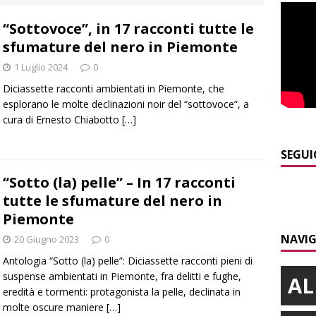
“Sottovoce”, in 17 racconti tutte le
]
Maltempo a Monticello d’Alba: crolla un palo dell’illuminazione
sfumature del nero in Piemonte
PRIMO PIANO
1 Luglio 2024
0
]
Abitare il piemontese / La parola della settimana è Bifa
Diciassette racconti ambientati in Piemonte, che
esplorano le molte declinazioni noir del “sottovoce”, a
cura di Ernesto Chiabotto
[…]
]
Alba: lunedì 10 agosto tornano le “Notti del vino”
ALBA
]
Dal 13 al 16 agosto a Priocca c’è la Sagra della costata di
SEGUI
PIANO
“Sotto (la) pelle” – In 17 racconti
tutte le sfumature del nero in
]
Rotary Club Bra: arriva il “Premio per l’Eccellenza”
BRA
Piemonte
NAVIG
20 Giugno 2023
0
Antologia “Sotto (la) pelle”: Diciassette racconti pieni di
suspense ambientati in Piemonte, fra delitti e fughe,
AL
eredità e tormenti: protagonista la pelle, declinata in
molte oscure maniere
[…]