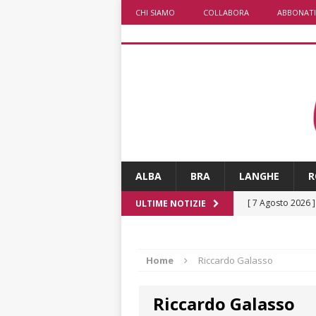
CHI SIAMO
COLLABORA
ABBONATI
ALBA
BRA
LANGHE
R
[ 7 Agosto 2026 
ULTIME NOTIZIE
CRONACA
[ 7 Agosto 2026 
Home
Riccardo Galasso
non cancellano i
Riccardo Galasso
[ 7 Agosto 2026 