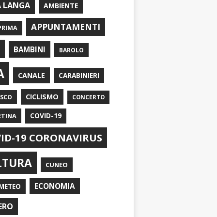
A LANGA
AMBIENTE
APPUNTAMENTI
PRIMA
I
BAMBINI
BAROLO
A
CANALE
CARABINIERI
CICLISMO
ASCO
CONCERTO
RTINA
COVID-19
ID-19 CORONAVIRUS
LTURA
CUNEO
ECONOMIA
METEO
ERO