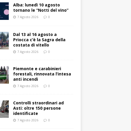
Alba: lunedì 10 agosto
tornano le “Notti del vino”
7 Agosto 2026
0
Dal 13 al 16 agosto a
Priocca c’è la Sagra della
costata di vitello
7 Agosto 2026
0
Piemonte e carabinieri
forestali, rinnovata l’intesa
anti incendi
7 Agosto 2026
0
Controlli straordinari ad
Asti: oltre 150 persone
identificate
7 Agosto 2026
0