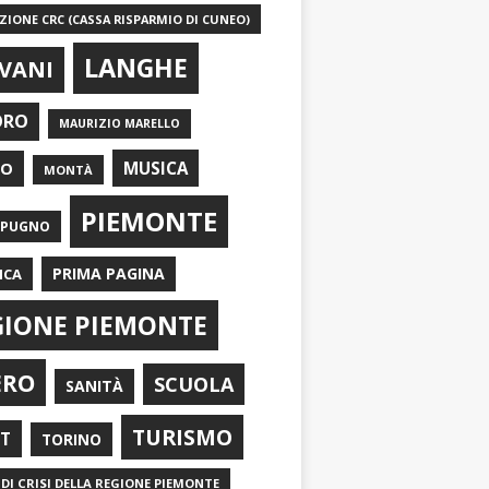
IONE CRC (CASSA RISPARMIO DI CUNEO)
LANGHE
VANI
ORO
MAURIZIO MARELLO
EO
MUSICA
MONTÀ
PIEMONTE
APUGNO
PRIMA PAGINA
ICA
GIONE PIEMONTE
ERO
SCUOLA
SANITÀ
TURISMO
RT
TORINO
DI CRISI DELLA REGIONE PIEMONTE