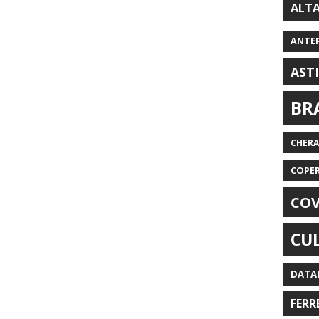
ALT
ANTE
AST
BR
CHER
COPE
COV
CU
DATA
FERR