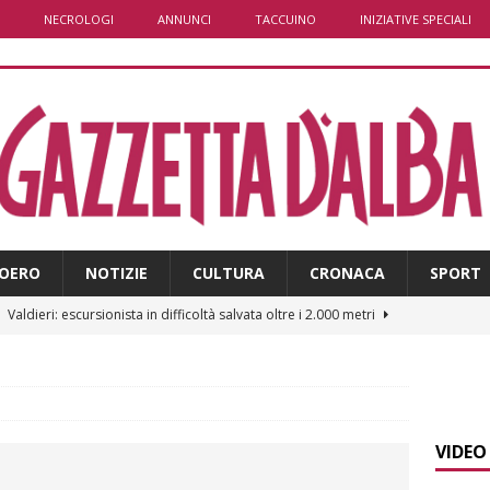
NECROLOGI
ANNUNCI
TACCUINO
INIZIATIVE SPECIALI
OERO
NOTIZIE
CULTURA
CRONACA
SPORT
]
Valdieri: escursionista in difficoltà salvata oltre i 2.000 metri
]
Caso Galeasso in Comune ad Alba, per la Lega le dimissioni
l problema politico
ALBA
VIDEO
]
ITINERARI / La ciclabile del Ponente ligure sui vecchi binari