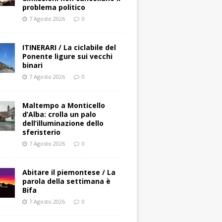
problema politico
7 Agosto 2026
0
ITINERARI / La ciclabile del
Ponente ligure sui vecchi
binari
7 Agosto 2026
0
Maltempo a Monticello
d’Alba: crolla un palo
dell’illuminazione dello
sferisterio
7 Agosto 2026
0
Abitare il piemontese / La
parola della settimana è
Bifa
7 Agosto 2026
0