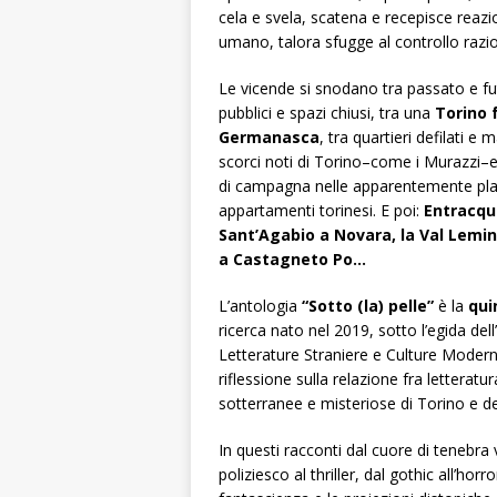
cela e svela, scatena e recepisce reazi
umano, talora sfugge al controllo razi
Le vicende si snodano tra passato e fut
pubblici e spazi chiusi, tra una
Torino 
Germanasca
, tra quartieri defilati e
scorci noti di Torino–come i Murazzi–e m
di campagna nelle apparentemente placi
appartamenti torinesi. E poi:
Entracque
Sant’Agabio a Novara, la Val Lemina
a Castagneto Po…
L’antologia
“
Sotto (la) pelle”
è la
qui
ricerca nato nel 2019, sotto l’egida dell’
Letterature Straniere e Culture Moderne
riflessione sulla relazione fra letteratur
sotterranee e misteriose di Torino e 
In questi racconti dal cuore di tenebra 
poliziesco al thriller, dal gothic all’ho