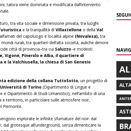
oni, talora viene dominata e modificata dall’intervento
onale.
SEGUI
uro, tra vita sociale e dimensione privata, tra luoghi
futuristica
e la tranquillità di
Villastellone
o della
Val
 malfamati del capoluogo e località alpine
(Novalesa),
tra
ondi rurali, tra quartieri dell’alta società, auliche dimore
de città di provincia–tra cui
Saluzzo
–e modesti
NAVIG
, Vigone, Pinerolo e Alba, il quartiere di
 e la Valchiusella, la chiesa di San Genesio
AL
nta edizione della collana TuttoSotto
, un progetto di
ALT
Università di Torino
(Dipartimento di Lingue e
 e Dipartimento di Studi Umanistici), nell’ambito di una
ANTE
a e territorio, in particolare sulle atmosfere noir,
del Piemonte.
AST
vengono esplorate le infinite sfumature del noir: dal
BR
rror, dal grotesque all’underground, senza dimenticare la