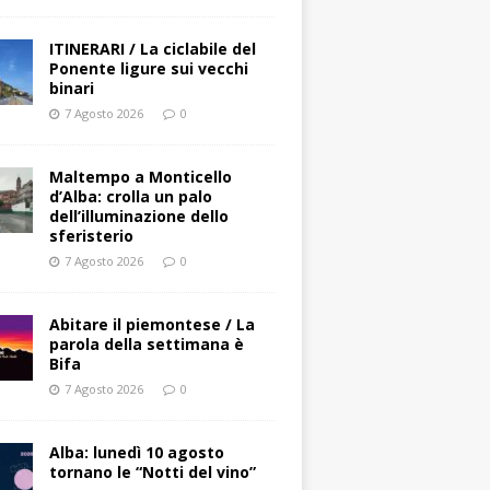
ITINERARI / La ciclabile del
Ponente ligure sui vecchi
binari
7 Agosto 2026
0
Maltempo a Monticello
d’Alba: crolla un palo
dell’illuminazione dello
sferisterio
7 Agosto 2026
0
Abitare il piemontese / La
parola della settimana è
Bifa
7 Agosto 2026
0
Alba: lunedì 10 agosto
tornano le “Notti del vino”