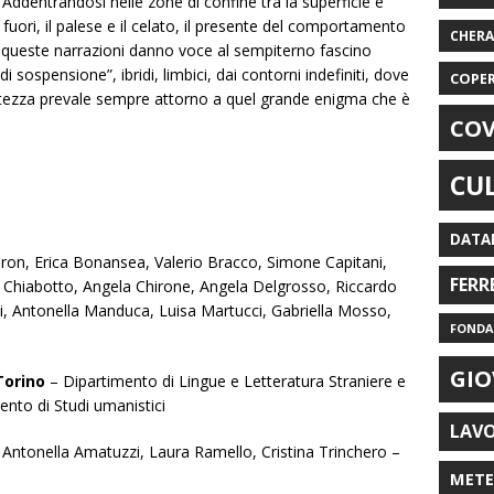
 Addentrandosi nelle zone di confine tra la superficie e
e il fuori, il palese e il celato, il presente del comportamento
CHER
e, queste narrazioni danno voce al sempiterno fascino
di sospensione”, ibridi, limbici, dai contorni indefiniti, dove
COPE
certezza prevale sempre attorno a quel grande enigma che è
COV
CU
DATA
on, Erica Bonansea, Valerio Bracco, Simone Capitani,
FERR
to Chiabotto, Angela Chirone, Angela Delgrosso, Riccardo
di, Antonella Manduca, Luisa Martucci, Gabriella Mosso,
FONDAZ
GIO
Torino
– Dipartimento di Lingue e Letteratura Straniere e
nto di Studi umanistici
LAV
 Antonella Amatuzzi, Laura Ramello, Cristina Trinchero –
MET