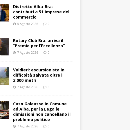
Distretto Alba-Bra:
contributi a 51 imprese del
commercio
8 Agosto 2026
0
Rotary Club Bra: arriva il
“Premio per l’Eccellenza”
7 Agosto 2026
0
Valdieri: escursionista in
difficoltà salvata oltre i
2.000 metri
7 Agosto 2026
0
Caso Galeasso in Comune
ad Alba, per la Lega le
dimissioni non cancellano il
problema politico
7 Agosto 2026
0