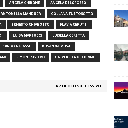
ANGELA CHIRONE
ANGELA DELGROSSO
ANTONELLA MANDUCA
COLLANA TUTTOSOTTO
A
ERNESTO CHIABOTTO
FLAVIA CERUTTI
DI
LUISA MARTUCCI
LUISELLA CERETTA
ICCARDO GALASSO
ROSANNA MUSA
ANI
SIMONE SIVIERO
UNIVERSITÀ DI TORINO
ARTICOLO SUCCESSIVO