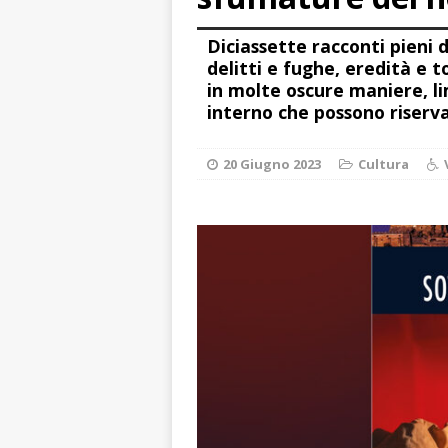
CRONACA
Diciassette racconti pieni 
[ 7 Agosto 2026 
delitti e fughe, eredità e 
non cancellano i
in molte oscure maniere, li
interno che possono riserva
[ 7 Agosto 2026 
ALTRE NOTIZIE
20 Giugno 2023
Cultura
[ 7 Agosto 2026 
dello sferisterio
[ 7 Agosto 2026 
CULTURA