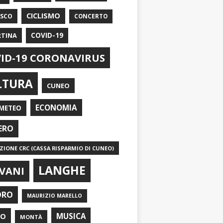
CICLISMO
ASCO
CONCERTO
RTINA
COVID-19
ID-19 CORONAVIRUS
LTURA
CUNEO
ECONOMIA
METEO
ERO
IONE CRC (CASSA RISPARMIO DI CUNEO)
LANGHE
VANI
ORO
MAURIZIO MARELLO
EO
MUSICA
MONTÀ