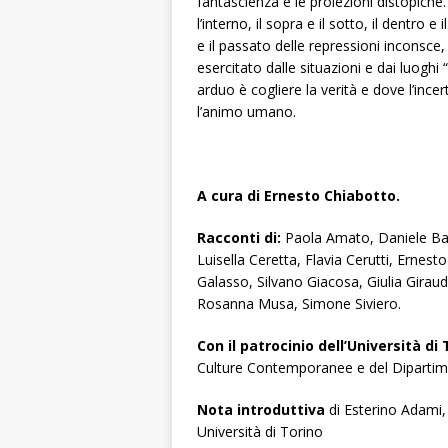
fantascienza e le proiezioni distopiche.
l’interno, il sopra e il sotto, il dentro 
e il passato delle repressioni inconsc
esercitato dalle situazioni e dai luoghi “
arduo è cogliere la verità e dove l’in
l’animo umano.
A cura di Ernesto Chiabotto.
Racconti di:
Paola Amato, Daniele Bar
Luisella Ceretta, Flavia Cerutti, Ernes
Galasso, Silvano Giacosa, Giulia Girau
Rosanna Musa, Simone Siviero.
Con il patrocinio
dell’Università di 
Culture Contemporanee e del Dipartime
Nota introduttiva
di Esterino Adami,
Università di Torino