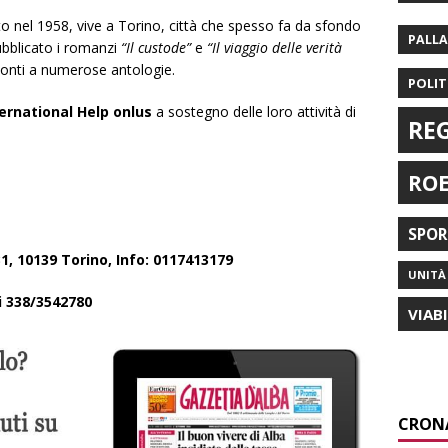
to nel 1958, vive a Torino, città che spesso fa da sfondo
PALL
ubblicato i romanzi
“Il custode”
e
“Il viaggio delle verità
conti a numerose antologie.
POLIT
ternational Help onlus
a sostegno delle loro attività di
RE
RO
SPO
1, 10139 Torino, Info: 0117413179
UNITÀ 
ni 338/3542780
VIAB
CRON