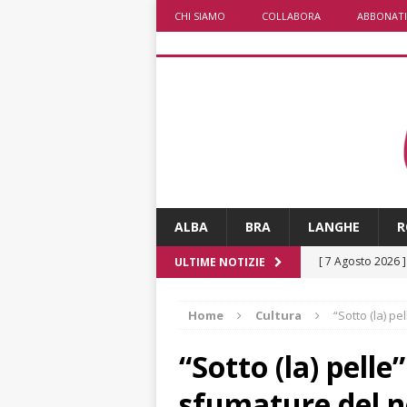
CHI SIAMO
COLLABORA
ABBONATI
ALBA
BRA
LANGHE
R
[ 7 Agosto 2026 
ULTIME NOTIZIE
[ 8 Agosto 2026 
Home
Cultura
“Sotto (la) pe
ALBA
[ 7 Agosto 2026 
“Sotto (la) pelle
[ 7 Agosto 2026 
sfumature del n