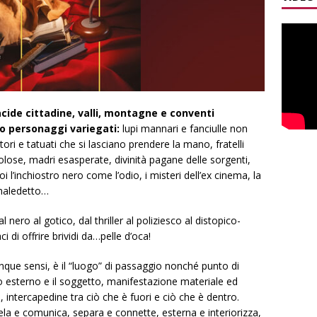
acide cittadine, valli, montagne e conventi
o personaggi variegati:
lupi mannari e fanciulle non
tori e tatuati che si lasciano prendere la mano, fratelli
colose, madri esasperate, divinità pagane delle sorgenti,
poi l’inchiostro nero come l’odio, i misteri dell’ex cinema, la
 maledetto…
nero al gotico, dal thriller al poliziesco al distopico-
i di offrire brividi da…pelle d’oca!
inque sensi, è il “luogo” di passaggio nonché punto di
o esterno e il soggetto, manifestazione materiale ed
 intercapedine tra ciò che è fuori e ciò che è dentro.
ivela e comunica, separa e connette, esterna e interiorizza,