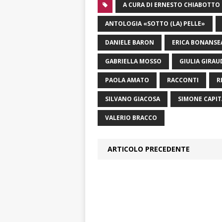
A CURA DI ERNESTO CHIABOTTO
ANTOLOGIA «SOTTO (LA) PELLE»
DANIELE BARON
ERICA BONANSE
GABRIELLA MOSSO
GIULIA GIRAU
PAOLA AMATO
RACCONTI
R
SILVANO GIACOSA
SIMONE CAPIT
VALERIO BRACCO
ARTICOLO PRECEDENTE