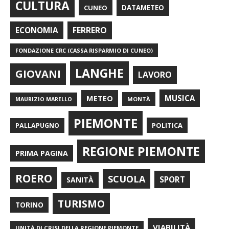
CULTURA
CUNEO
DATAMETEO
FERRERO
ECONOMIA
FONDAZIONE CRC (CASSA RISPARMIO DI CUNEO)
LANGHE
GIOVANI
LAVORO
METEO
MUSICA
MONTÀ
MAURIZIO MARELLO
PIEMONTE
POLITICA
PALLAPUGNO
REGIONE PIEMONTE
PRIMA PAGINA
ROERO
SCUOLA
SPORT
SANITÀ
TURISMO
TORINO
VIABILITÀ
UNITÀ DI CRISI DELLA REGIONE PIEMONTE