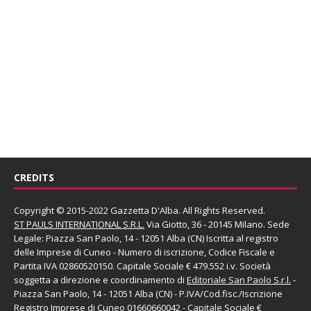
CREDITS
Copyright © 2015-2022 Gazzetta D'Alba. All Rights Reserved.
ST PAULS INTERNATIONAL S.R.L.
Via Giotto, 36 - 20145 Milano. Sede
Legale: Piazza San Paolo, 14 - 12051 Alba (CN) Iscritta al registro
delle Imprese di Cuneo - Numero di iscrizione, Codice Fiscale e
Partita IVA 02860520150. Capitale Sociale € 479.552 i.v. Società
soggetta a direzione e coordinamento di
Editoriale San Paolo
S.r.l.
-
Piazza San Paolo, 14 - 12051 Alba (CN) - P.IVA/Cod.fisc./Iscrizione
Registro Imprese di Cuneo 01660660042 - Capitale Sociale €