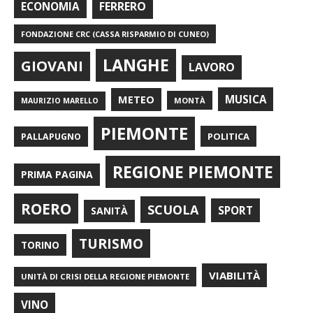
FERRERO
ECONOMIA
FONDAZIONE CRC (CASSA RISPARMIO DI CUNEO)
LANGHE
GIOVANI
LAVORO
METEO
MUSICA
MONTÀ
MAURIZIO MARELLO
PIEMONTE
POLITICA
PALLAPUGNO
REGIONE PIEMONTE
PRIMA PAGINA
ROERO
SCUOLA
SPORT
SANITÀ
TURISMO
TORINO
VIABILITÀ
UNITÀ DI CRISI DELLA REGIONE PIEMONTE
VINO