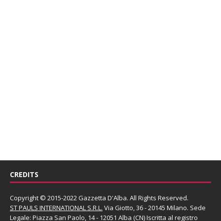
CREDITS
Copyright © 2015-2022 Gazzetta D'Alba. All Rights Reserved.
ST PAULS INTERNATIONAL S.R.L.
Via Giotto, 36 - 20145 Milano. Sede
Legale: Piazza San Paolo, 14 - 12051 Alba (CN) Iscritta al registro