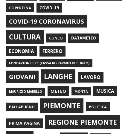
COPERTINA
COVID-19
COVID-19 CORONAVIRUS
CULTURA
CUNEO
DATAMETEO
FERRERO
ECONOMIA
FONDAZIONE CRC (CASSA RISPARMIO DI CUNEO)
LANGHE
GIOVANI
LAVORO
METEO
MUSICA
MONTÀ
MAURIZIO MARELLO
PIEMONTE
POLITICA
PALLAPUGNO
REGIONE PIEMONTE
PRIMA PAGINA