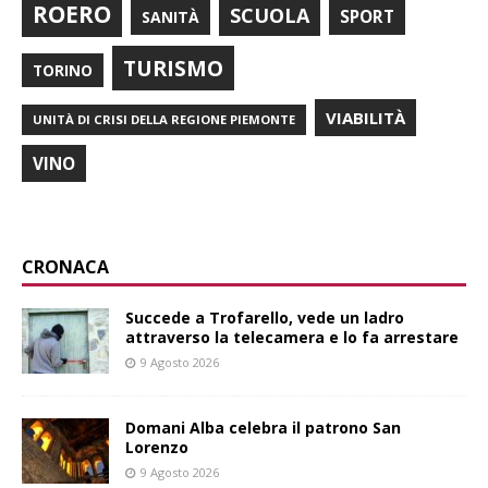
ROERO
SCUOLA
SPORT
SANITÀ
TURISMO
TORINO
VIABILITÀ
UNITÀ DI CRISI DELLA REGIONE PIEMONTE
VINO
CRONACA
Succede a Trofarello, vede un ladro
attraverso la telecamera e lo fa arrestare
9 Agosto 2026
Domani Alba celebra il patrono San
Lorenzo
9 Agosto 2026