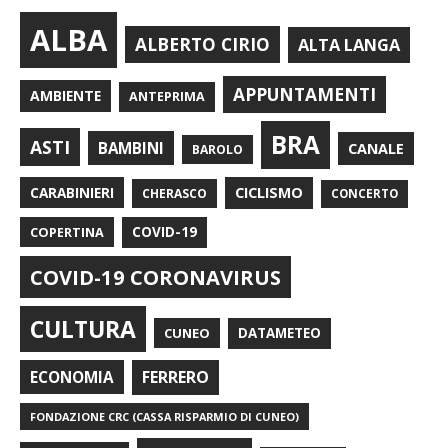
ALBA
ALBERTO CIRIO
ALTA LANGA
APPUNTAMENTI
AMBIENTE
ANTEPRIMA
BRA
ASTI
BAMBINI
CANALE
BAROLO
CARABINIERI
CICLISMO
CHERASCO
CONCERTO
COPERTINA
COVID-19
COVID-19 CORONAVIRUS
CULTURA
CUNEO
DATAMETEO
FERRERO
ECONOMIA
FONDAZIONE CRC (CASSA RISPARMIO DI CUNEO)