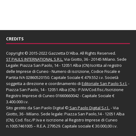
CREDITS
Copyright © 2015-2022 Gazzetta D'Alba. All Rights Reserved.
ST PAULS INTERNATIONAL S.R.L.
Via Giotto, 36 - 20145 Milano. Sede
Legale: Piazza San Paolo, 14 - 12051 Alba (CN) Iscritta al registro
delle Imprese di Cuneo - Numero di iscrizione, Codice Fiscale e
Partita IVA 02860520150. Capitale Sociale € 479.552 i.v. Società
soggetta a direzione e coordinamento di
Editoriale San Paolo
S.r.l.
-
Piazza San Paolo, 14 - 12051 Alba (CN) - P.IVA/Cod.fisc./Iscrizione
Registro Imprese di Cuneo 01660660042 - Capitale Sociale €
3.400.000 i.v.
Sito gestito da
San Paolo Digital
©
San Paolo Digital S.r.l.
, - Via
Giotto, 36 - Milano. Sede legale: Piazza San Paolo,14 - 12051 Alba
(CN), Cod. fisc./P.Iva e iscrizione al Registro Imprese di Cuneo
n.10057461005 – R.E.A. 279529. Capitale sociale € 30.000,00 i.v.