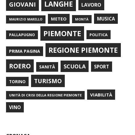
LANGHE
GIOVANI
LAVORO
METEO
MUSICA
MONTÀ
MAURIZIO MARELLO
PIEMONTE
POLITICA
PALLAPUGNO
REGIONE PIEMONTE
PRIMA PAGINA
ROERO
SCUOLA
SPORT
SANITÀ
TURISMO
TORINO
VIABILITÀ
UNITÀ DI CRISI DELLA REGIONE PIEMONTE
VINO