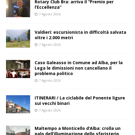
Rotary Club Bra: arriva il “Premio per
l’Eccellenza”
7 Agosto 2026
Valdieri: escursionista in difficoltà salvata
oltre i 2.000 metri
7 Agosto 2026
Caso Galeasso in Comune ad Alba, per la
Lega le dimissioni non cancellano il
problema politico
7 Agosto 2026
ITINERARI / La ciclabile del Ponente ligure
sui vecchi binari
7 Agosto 2026
Maltempo a Monticello d’Alba: crolla un
palo dell’illuminazione dello sferisterio