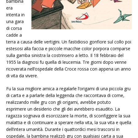
bambina
era
intenta in
una gara
di corsa
cadde a
terra a causa delle vertigini. Un fastidioso gonfiore sul collo poi
estesosi alla faccia e piccole macchie color porpora comparse
sulla gamba sinistra la costrinsero a letto. Il 18 febbraio del
1955 la diagnosi fu quella di leucemia. Tre giorni dopo venne
ricoverata nell’ospedale della Croce rossa con appena un anno
di vita da vivere.
Fu la sua migliore amica a regalarle l’origami di una piccola gru
di carta e a parlarle della leggenda che raccontava di come,
realizzando mille gru con gli origami, avrebbe potuto
esprimere un desiderio che gli dei avrebbero esaudito. La
ragazza sognava di esorcizzare la morte, di sconfiggere la sua
malattia e di continuare a sperare nella vita, la sua vita e quella
dell’intera umanità. Durante i quattordici mesi trascorsi in
ospedale, la bambina realizzò gru con qualsiasi carta a sua