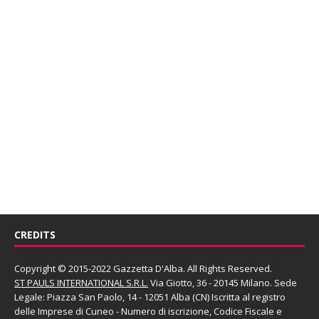
CREDITS
Copyright © 2015-2022 Gazzetta D'Alba. All Rights Reserved.
ST PAULS INTERNATIONAL S.R.L.
Via Giotto, 36 - 20145 Milano. Sede
Legale: Piazza San Paolo, 14 - 12051 Alba (CN) Iscritta al registro
delle Imprese di Cuneo - Numero di iscrizione, Codice Fiscale e