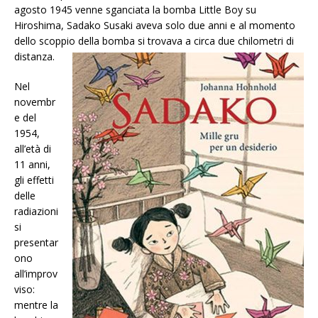
agosto 1945 venne sganciata la bomba Little Boy su
Hiroshima, Sadako Susaki aveva solo due anni e al momento
dello scoppio della bomba si trovava a circa due chilometri di
distanza.
Nel
novembr
e del
1954,
all’età di
11 anni,
gli effetti
delle
radiazioni
si
presentar
ono
all’improv
viso:
mentre la