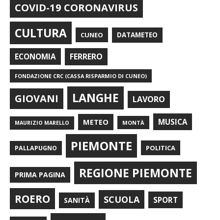
COVID-19 CORONAVIRUS
CULTURA
CUNEO
DATAMETEO
FERRERO
ECONOMIA
FONDAZIONE CRC (CASSA RISPARMIO DI CUNEO)
LANGHE
GIOVANI
LAVORO
METEO
MUSICA
MONTÀ
MAURIZIO MARELLO
PIEMONTE
POLITICA
PALLAPUGNO
REGIONE PIEMONTE
PRIMA PAGINA
ROERO
SCUOLA
SPORT
SANITÀ