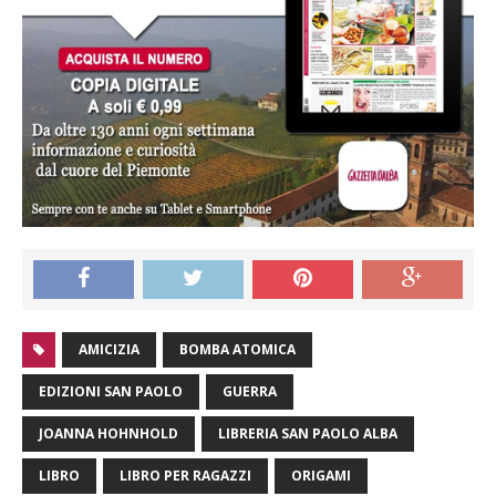
AMICIZIA
BOMBA ATOMICA
EDIZIONI SAN PAOLO
GUERRA
JOANNA HOHNHOLD
LIBRERIA SAN PAOLO ALBA
LIBRO
LIBRO PER RAGAZZI
ORIGAMI