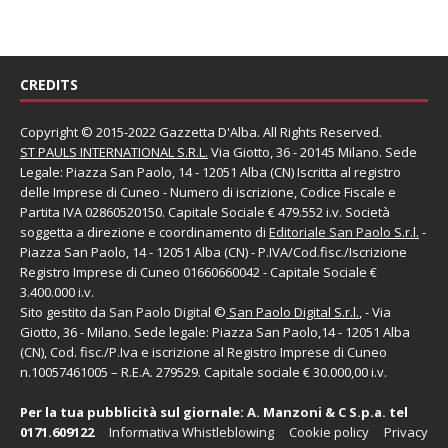
CREDITS
Copyright © 2015-2022 Gazzetta D'Alba. All Rights Reserved.
ST PAULS INTERNATIONAL S.R.L.
Via Giotto, 36 - 20145 Milano. Sede
Legale: Piazza San Paolo, 14 - 12051 Alba (CN) Iscritta al registro
delle Imprese di Cuneo - Numero di iscrizione, Codice Fiscale e
Partita IVA 02860520150. Capitale Sociale € 479.552 i.v. Società
soggetta a direzione e coordinamento di
Editoriale San Paolo
S.r.l.
-
Piazza San Paolo, 14 - 12051 Alba (CN) - P.IVA/Cod.fisc./Iscrizione
Registro Imprese di Cuneo 01660660042 - Capitale Sociale €
3.400.000 i.v.
Sito gestito da
San Paolo Digital
©
San Paolo Digital S.r.l.
, - Via
Giotto, 36 - Milano. Sede legale: Piazza San Paolo,14 - 12051 Alba
(CN), Cod. fisc./P.Iva e iscrizione al Registro Imprese di Cuneo
n.10057461005 – R.E.A. 279529. Capitale sociale € 30.000,00 i.v.
Per la tua pubblicità sul giornale:
A. Manzoni & C S.p.a.
tel
0171.609122
Informativa Whistleblowing
Cookie policy
Privacy