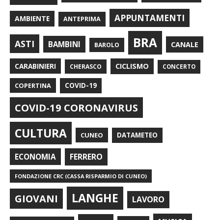
APPUNTAMENTI
AMBIENTE
ANTEPRIMA
BRA
ASTI
BAMBINI
CANALE
BAROLO
CARABINIERI
CICLISMO
CHERASCO
CONCERTO
COPERTINA
COVID-19
COVID-19 CORONAVIRUS
CULTURA
CUNEO
DATAMETEO
FERRERO
ECONOMIA
FONDAZIONE CRC (CASSA RISPARMIO DI CUNEO)
LANGHE
GIOVANI
LAVORO