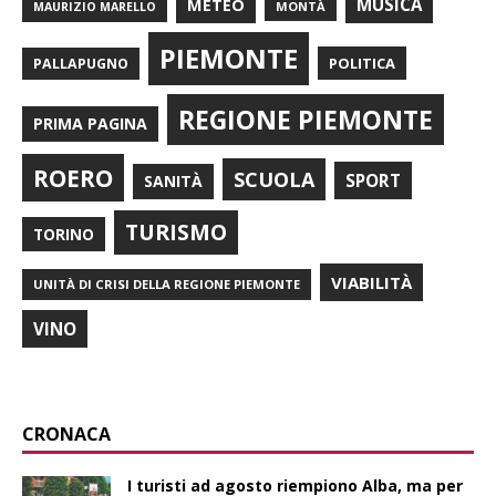
METEO
MUSICA
MONTÀ
MAURIZIO MARELLO
PIEMONTE
POLITICA
PALLAPUGNO
REGIONE PIEMONTE
PRIMA PAGINA
ROERO
SCUOLA
SPORT
SANITÀ
TURISMO
TORINO
VIABILITÀ
UNITÀ DI CRISI DELLA REGIONE PIEMONTE
VINO
CRONACA
I turisti ad agosto riempiono Alba, ma per