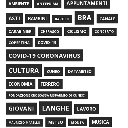
APPUNTAMENTI
AMBIENTE
ANTEPRIMA
BRA
ASTI
BAMBINI
CANALE
BAROLO
CARABINIERI
CICLISMO
CHERASCO
CONCERTO
COPERTINA
COVID-19
COVID-19 CORONAVIRUS
CULTURA
CUNEO
DATAMETEO
FERRERO
ECONOMIA
FONDAZIONE CRC (CASSA RISPARMIO DI CUNEO)
LANGHE
GIOVANI
LAVORO
METEO
MUSICA
MONTÀ
MAURIZIO MARELLO