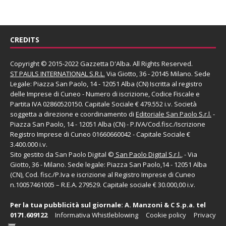
CREDITS
Copyright © 2015-2022 Gazzetta D'Alba. All Rights Reserved.
ST PAULS INTERNATIONAL S.R.L.
Via Giotto, 36 - 20145 Milano. Sede
Legale: Piazza San Paolo, 14 - 12051 Alba (CN) Iscritta al registro
delle Imprese di Cuneo - Numero di iscrizione, Codice Fiscale e
Partita IVA 02860520150. Capitale Sociale € 479.552 i.v. Società
soggetta a direzione e coordinamento di
Editoriale San Paolo
S.r.l.
-
Piazza San Paolo, 14 - 12051 Alba (CN) - P.IVA/Cod.fisc./Iscrizione
Registro Imprese di Cuneo 01660660042 - Capitale Sociale €
3.400.000 i.v.
Sito gestito da
San Paolo Digital
©
San Paolo Digital S.r.l.
, - Via
Giotto, 36 - Milano. Sede legale: Piazza San Paolo,14 - 12051 Alba
(CN), Cod. fisc./P.Iva e iscrizione al Registro Imprese di Cuneo
n.10057461005 – R.E.A. 279529. Capitale sociale € 30.000,00 i.v.
Per la tua pubblicità sul giornale:
A. Manzoni & C S.p.a.
tel
0171.609122
Informativa Whistleblowing
Cookie policy
Privacy