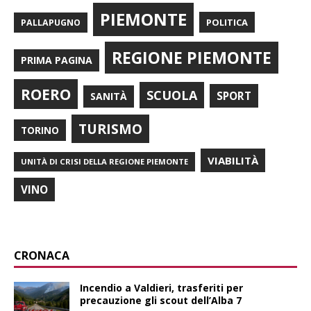
PIEMONTE
POLITICA
PALLAPUGNO
REGIONE PIEMONTE
PRIMA PAGINA
ROERO
SCUOLA
SPORT
SANITÀ
TURISMO
TORINO
VIABILITÀ
UNITÀ DI CRISI DELLA REGIONE PIEMONTE
VINO
CRONACA
Incendio a Valdieri, trasferiti per
precauzione gli scout dell’Alba 7