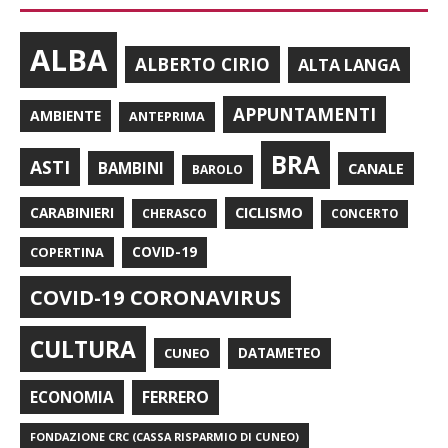
ALBA
ALBERTO CIRIO
ALTA LANGA
APPUNTAMENTI
AMBIENTE
ANTEPRIMA
BRA
ASTI
BAMBINI
CANALE
BAROLO
CARABINIERI
CICLISMO
CHERASCO
CONCERTO
COPERTINA
COVID-19
COVID-19 CORONAVIRUS
CULTURA
CUNEO
DATAMETEO
FERRERO
ECONOMIA
FONDAZIONE CRC (CASSA RISPARMIO DI CUNEO)