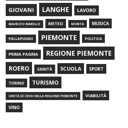
LANGHE
GIOVANI
LAVORO
METEO
MUSICA
MONTÀ
MAURIZIO MARELLO
PIEMONTE
POLITICA
PALLAPUGNO
REGIONE PIEMONTE
PRIMA PAGINA
ROERO
SCUOLA
SPORT
SANITÀ
TURISMO
TORINO
VIABILITÀ
UNITÀ DI CRISI DELLA REGIONE PIEMONTE
VINO