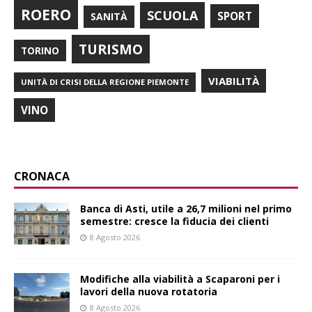
ROERO
SCUOLA
SPORT
SANITÀ
TURISMO
TORINO
VIABILITÀ
UNITÀ DI CRISI DELLA REGIONE PIEMONTE
VINO
CRONACA
Banca di Asti, utile a 26,7 milioni nel primo
semestre: cresce la fiducia dei clienti
8 Agosto 2026
Modifiche alla viabilità a Scaparoni per i
lavori della nuova rotatoria
8 Agosto 2026