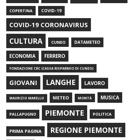
COPERTINA
COVID-19
COVID-19 CORONAVIRUS
CULTURA
CUNEO
DATAMETEO
FERRERO
ECONOMIA
FONDAZIONE CRC (CASSA RISPARMIO DI CUNEO)
LANGHE
GIOVANI
LAVORO
METEO
MUSICA
MONTÀ
MAURIZIO MARELLO
PIEMONTE
POLITICA
PALLAPUGNO
REGIONE PIEMONTE
PRIMA PAGINA