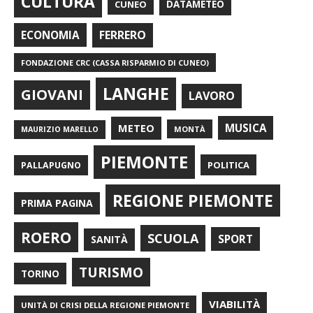
CULTURA
CUNEO
DATAMETEO
FERRERO
ECONOMIA
FONDAZIONE CRC (CASSA RISPARMIO DI CUNEO)
LANGHE
GIOVANI
LAVORO
METEO
MUSICA
MONTÀ
MAURIZIO MARELLO
PIEMONTE
POLITICA
PALLAPUGNO
REGIONE PIEMONTE
PRIMA PAGINA
ROERO
SCUOLA
SPORT
SANITÀ
TURISMO
TORINO
VIABILITÀ
UNITÀ DI CRISI DELLA REGIONE PIEMONTE