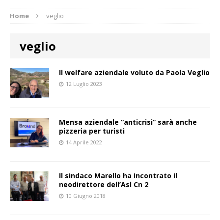
Home
veglio
veglio
Il welfare aziendale voluto da Paola Veglio
12 Luglio 2023
Mensa aziendale “anticrisi” sarà anche
pizzeria per turisti
14 Aprile 2022
Il sindaco Marello ha incontrato il
neodirettore dell’Asl Cn 2
10 Giugno 2018