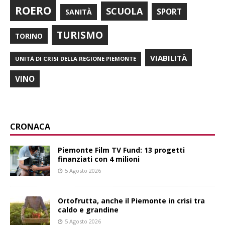
ROERO
SCUOLA
SPORT
SANITÀ
TURISMO
TORINO
VIABILITÀ
UNITÀ DI CRISI DELLA REGIONE PIEMONTE
VINO
CRONACA
Piemonte Film TV Fund: 13 progetti
finanziati con 4 milioni
5 Agosto 2026
Ortofrutta, anche il Piemonte in crisi tra
caldo e grandine
5 Agosto 2026