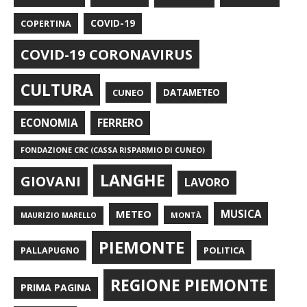
COPERTINA
COVID-19
COVID-19 CORONAVIRUS
CULTURA
CUNEO
DATAMETEO
FERRERO
ECONOMIA
FONDAZIONE CRC (CASSA RISPARMIO DI CUNEO)
LANGHE
GIOVANI
LAVORO
METEO
MUSICA
MONTÀ
MAURIZIO MARELLO
PIEMONTE
POLITICA
PALLAPUGNO
REGIONE PIEMONTE
PRIMA PAGINA