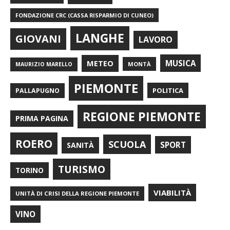
FONDAZIONE CRC (CASSA RISPARMIO DI CUNEO)
LANGHE
GIOVANI
LAVORO
METEO
MUSICA
MONTÀ
MAURIZIO MARELLO
PIEMONTE
POLITICA
PALLAPUGNO
REGIONE PIEMONTE
PRIMA PAGINA
ROERO
SCUOLA
SPORT
SANITÀ
TURISMO
TORINO
VIABILITÀ
UNITÀ DI CRISI DELLA REGIONE PIEMONTE
VINO