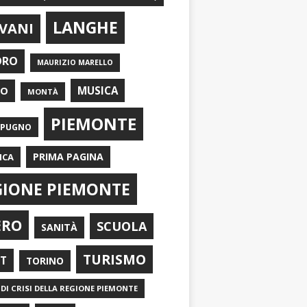
LANGHE
VANI
ORO
MAURIZIO MARELLO
EO
MUSICA
MONTÀ
PIEMONTE
APUGNO
PRIMA PAGINA
ICA
GIONE PIEMONTE
ERO
SCUOLA
SANITÀ
TURISMO
RT
TORINO
DI CRISI DELLA REGIONE PIEMONTE