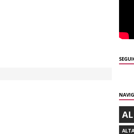
BRA
]
ITINERARI / Per i più piccoli: gnomi, boschi fatati e altalene
LANGHE
]
Bra e Boschetto piangono Giuseppe Ambrogio, una vita tra la
ità braidese
BRA
]
Vezza d’Alba, finisce con l’auto sullo spartitraffico della
SEGUI
e in ospedale
CRONACA
]
La bella stagione riporta l’allarme sulle strade: cresce il
 NOTIZIE
NAVIG
]
Siccità e consumi record: Egea acque invita a un uso
a risorsa idrica
ALBA
AL
ALT