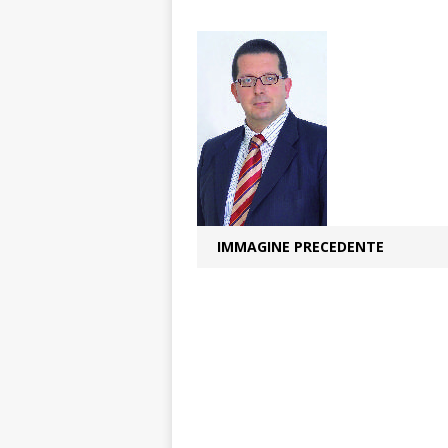
Polizia Locale
[ 7 Agosto 2026 
d’artista giganti
[ 6 Agosto 2026 
terra e la comun
[ 6 Agosto 2026 
rotonda: giovan
IMMAGINE PRECEDENTE
[ 6 Agosto 2026 
numero
ALTRE
[ 7 Agosto 2026 
responsabile dell