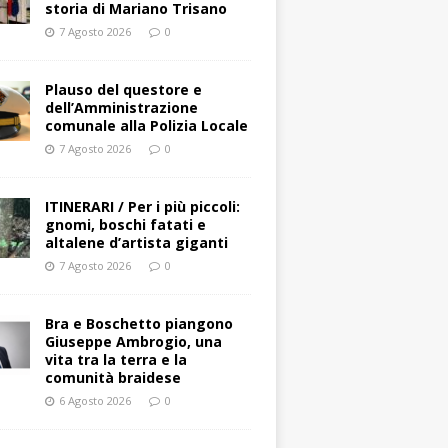
storia di Mariano Trisano
7 Agosto 2026
0
Plauso del questore e
dell’Amministrazione
comunale alla Polizia Locale
7 Agosto 2026
0
ITINERARI / Per i più piccoli:
gnomi, boschi fatati e
altalene d’artista giganti
7 Agosto 2026
0
Bra e Boschetto piangono
Giuseppe Ambrogio, una
vita tra la terra e la
comunità braidese
6 Agosto 2026
0