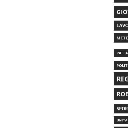
GIO
LAV
MET
PALL
POLIT
RE
RO
SPO
UNITÀ 