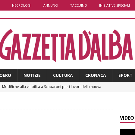
NECROLOGI
ANNUNCI
TACCUINO
INIZIATIVE SPECIALI
OERO
NOTIZIE
CULTURA
CRONACA
SPORT
]
Modifiche alla viabilità a Scaparoni per i lavori della nuova
A
​Dal Perù a Bra, fino al passaporto italiano: la bella storia di
VIDEO
BRA
]
Plauso del questore e dell’Amministrazione comunale alla