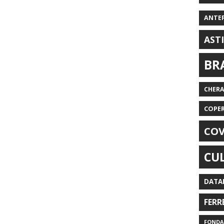
ANTE
AST
BR
CHER
COPE
COV
CU
DATA
FERR
FONDAZ