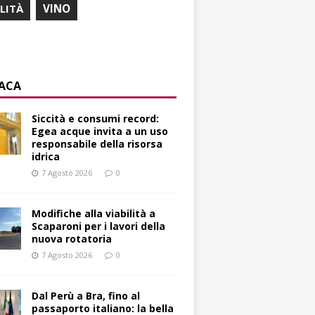
ILITÀ
VINO
ACA
Siccità e consumi record:
Egea acque invita a un uso
responsabile della risorsa
idrica
7 Agosto 2026
0
Modifiche alla viabilità a
Scaparoni per i lavori della
nuova rotatoria
7 Agosto 2026
0
​Dal Perù a Bra, fino al
passaporto italiano: la bella