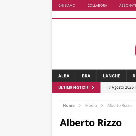
CHI SIAMO
COLLABORA
ABBONATI
ALBA
BRA
LANGHE
R
[ 7 Agosto 2026 
ULTIME NOTIZIE
rotatoria
ALB
Home
Media
Alberto Rizzo
[ 7 Agosto 2026 ]
Mariano Trisano
Alberto Rizzo
[ 7 Agosto 2026 