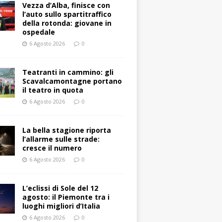
Vezza d’Alba, finisce con
l’auto sullo spartitraffico
della rotonda: giovane in
ospedale
6 Agosto 2026
0
Teatranti in cammino: gli
Scavalcamontagne portano
il teatro in quota
6 Agosto 2026
0
La bella stagione riporta
l’allarme sulle strade:
cresce il numero
6 Agosto 2026
0
L’eclissi di Sole del 12
agosto: il Piemonte tra i
luoghi migliori d’Italia
6 Agosto 2026
0