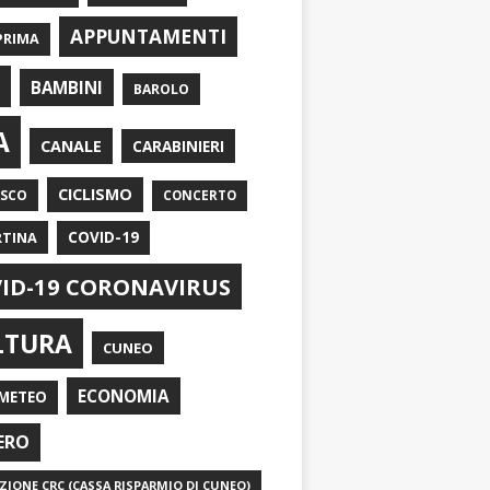
APPUNTAMENTI
PRIMA
I
BAMBINI
BAROLO
A
CANALE
CARABINIERI
CICLISMO
ASCO
CONCERTO
RTINA
COVID-19
ID-19 CORONAVIRUS
LTURA
CUNEO
ECONOMIA
METEO
ERO
IONE CRC (CASSA RISPARMIO DI CUNEO)