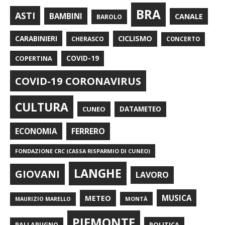
BRA
ASTI
BAMBINI
CANALE
BAROLO
CARABINIERI
CICLISMO
CHERASCO
CONCERTO
COPERTINA
COVID-19
COVID-19 CORONAVIRUS
CULTURA
CUNEO
DATAMETEO
FERRERO
ECONOMIA
FONDAZIONE CRC (CASSA RISPARMIO DI CUNEO)
LANGHE
GIOVANI
LAVORO
METEO
MUSICA
MONTÀ
MAURIZIO MARELLO
PIEMONTE
POLITICA
PALLAPUGNO