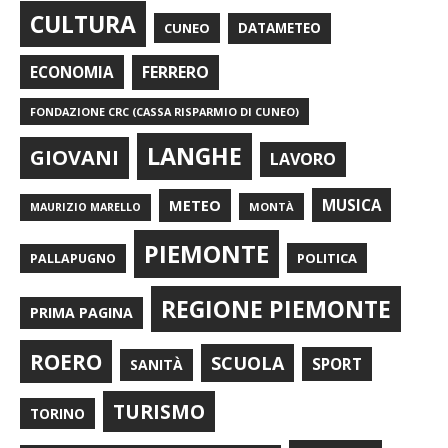
CULTURA
CUNEO
DATAMETEO
FERRERO
ECONOMIA
FONDAZIONE CRC (CASSA RISPARMIO DI CUNEO)
LANGHE
GIOVANI
LAVORO
METEO
MUSICA
MONTÀ
MAURIZIO MARELLO
PIEMONTE
POLITICA
PALLAPUGNO
REGIONE PIEMONTE
PRIMA PAGINA
ROERO
SCUOLA
SPORT
SANITÀ
TURISMO
TORINO