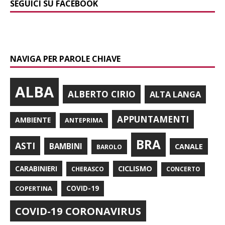
SEGUICI SU FACEBOOK
NAVIGA PER PAROLE CHIAVE
ALBA
ALBERTO CIRIO
ALTA LANGA
APPUNTAMENTI
AMBIENTE
ANTEPRIMA
BRA
ASTI
BAMBINI
CANALE
BAROLO
CARABINIERI
CICLISMO
CHERASCO
CONCERTO
COPERTINA
COVID-19
COVID-19 CORONAVIRUS