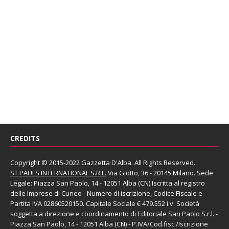
CREDITS
Copyright © 2015-2022 Gazzetta D'Alba. All Rights Reserved.
ST PAULS INTERNATIONAL S.R.L.
Via Giotto, 36 - 20145 Milano. Sede
Legale: Piazza San Paolo, 14 - 12051 Alba (CN) Iscritta al registro
delle Imprese di Cuneo - Numero di iscrizione, Codice Fiscale e
Partita IVA 02860520150. Capitale Sociale € 479.552 i.v. Società
soggetta a direzione e coordinamento di
Editoriale San Paolo
S.r.l.
-
Piazza San Paolo, 14 - 12051 Alba (CN) - P.IVA/Cod.fisc./Iscrizione