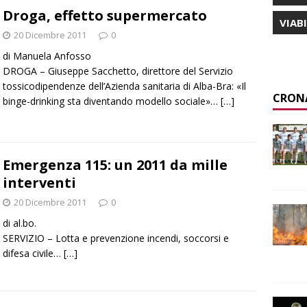
Droga, effetto supermercato
VIAB
20 Dicembre 2011
0
di Manuela Anfosso
DROGA – Giuseppe Sacchetto, direttore del Servizio
tossicodipendenze dell’Azienda sanitaria di Alba-Bra: «Il
CRON
binge-drinking sta diventando modello sociale»…
[…]
Emergenza 115: un 2011 da mille
interventi
20 Dicembre 2011
0
di al.bo.
SERVIZIO – Lotta e prevenzione incendi, soccorsi e
difesa civile…
[…]