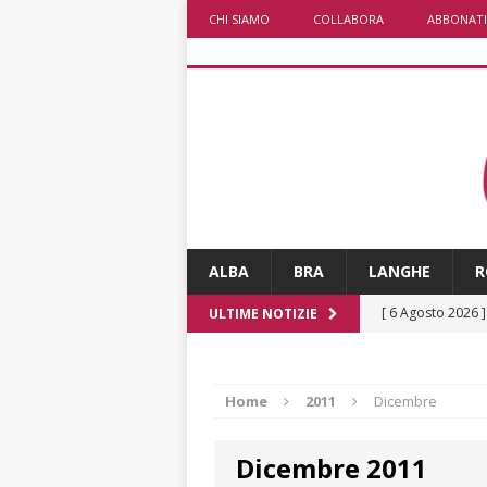
CHI SIAMO
COLLABORA
ABBONATI
ALBA
BRA
LANGHE
R
[ 6 Agosto 2026 
ULTIME NOTIZIE
[ 6 Agosto 2026 
società: contesta
Home
2011
Dicembre
[ 6 Agosto 2026 
Dicembre 2011
ARCHIVIO