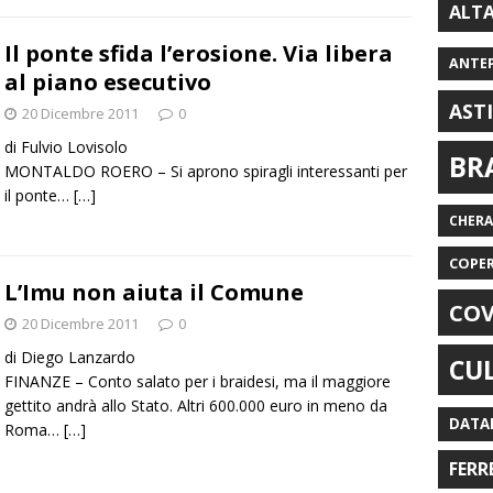
ALT
Il ponte sfida l’erosione. Via libera
ANTE
al piano esecutivo
AST
20 Dicembre 2011
0
di Fulvio Lovisolo
BR
MONTALDO ROERO – Si aprono spiragli interessanti per
il ponte…
[…]
CHER
COPE
L’Imu non aiuta il Comune
COV
20 Dicembre 2011
0
di Diego Lanzardo
CU
FINANZE – Conto salato per i braidesi, ma il maggiore
gettito andrà allo Stato. Altri 600.000 euro in meno da
DATA
Roma…
[…]
FERR