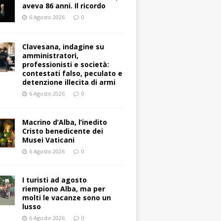
aveva 86 anni. Il ricordo
6 Agosto 2026
0
Clavesana, indagine su
amministratori,
professionisti e società:
contestati falso, peculato e
detenzione illecita di armi
6 Agosto 2026
0
Macrino d’Alba, l’inedito
Cristo benedicente dei
Musei Vaticani
6 Agosto 2026
0
I turisti ad agosto
riempiono Alba, ma per
molti le vacanze sono un
lusso
6 Agosto 2026
0