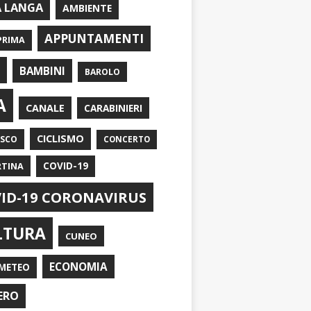
A LANGA
AMBIENTE
APPUNTAMENTI
PRIMA
I
BAMBINI
BAROLO
A
CANALE
CARABINIERI
CICLISMO
ASCO
CONCERTO
RTINA
COVID-19
ID-19 CORONAVIRUS
LTURA
CUNEO
ECONOMIA
METEO
ERO