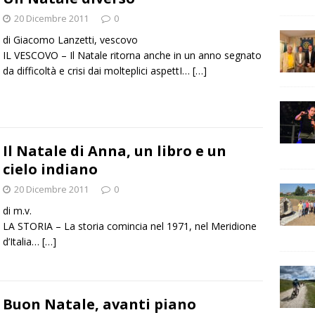
20 Dicembre 2011
0
di Giacomo Lanzetti, vescovo
IL VESCOVO – Il Natale ritorna anche in un anno segnato
da difficoltà e crisi dai molteplici aspettI…
[…]
Il Natale di Anna, un libro e un
cielo indiano
20 Dicembre 2011
0
di m.v.
LA STORIA – La storia comincia nel 1971, nel Meridione
d’Italia…
[…]
Buon Natale, avanti piano