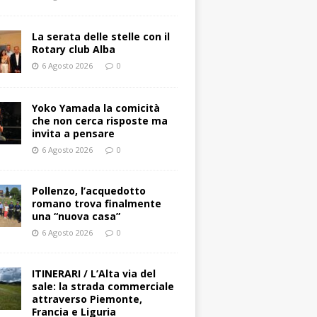
La serata delle stelle con il
Rotary club Alba
6 Agosto 2026
0
Yoko Yamada la comicità
che non cerca risposte ma
invita a pensare
6 Agosto 2026
0
Pollenzo, l’acquedotto
romano trova finalmente
una “nuova casa”
6 Agosto 2026
0
ITINERARI / L’Alta via del
sale: la strada commerciale
attraverso Piemonte,
Francia e Liguria