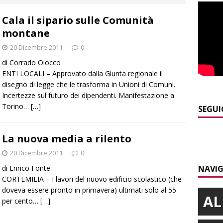
]
I turisti ad agosto riempiono Alba, ma per molti le vacanze
Cala il sipario sulle Comunità
ALBA
montane
]
La serata delle stelle con il Rotary club Alba
ALBA
20 Dicembre 2011
0
]
Yoko Yamada la comicità che non cerca risposte ma invita a
di Corrado Olocco
ENTI LOCALI – Approvato dalla Giunta regionale il
disegno di legge che le trasforma in Unioni di Comuni.
]
Pollenzo, l’acquedotto romano trova finalmente una “nuova
Incertezze sul futuro dei dipendenti. Manifestazione a
Torino…
[…]
SEGUI
]
Emergenza incendi Piemonte: Azione propone due soluzioni a
La nuova media a rilento
e Regione
ALBA
20 Dicembre 2011
0
di Enrico Fonte
NAVIG
CORTEMILIA – I lavori del nuovo edificio scolastico (che
doveva essere pronto in primavera) ultimati solo al 55
AL
per cento…
[…]