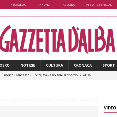
NECROLOGI
ANNUNCI
TACCUINO
INIZIATIVE SPECIALI
OERO
NOTIZIE
CULTURA
CRONACA
SPORT
]
È morto Francesco Guccini, aveva 86 anni. Il ricordo
ALBA
]
Clavesana, indagine su amministratori, professionisti e
ti falso, peculato e detenzione illecita di armi
CRONACA
]
Macrino d’Alba, l’inedito Cristo benedicente dei Musei Vaticani
VIDEO