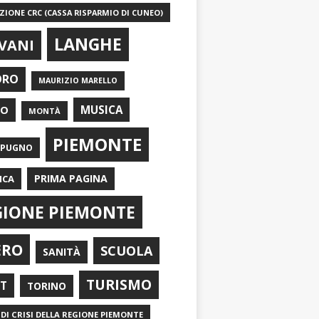
IONE CRC (CASSA RISPARMIO DI CUNEO)
LANGHE
VANI
ORO
MAURIZIO MARELLO
EO
MUSICA
MONTÀ
PIEMONTE
APUGNO
PRIMA PAGINA
ICA
GIONE PIEMONTE
ERO
SCUOLA
SANITÀ
TURISMO
RT
TORINO
DI CRISI DELLA REGIONE PIEMONTE