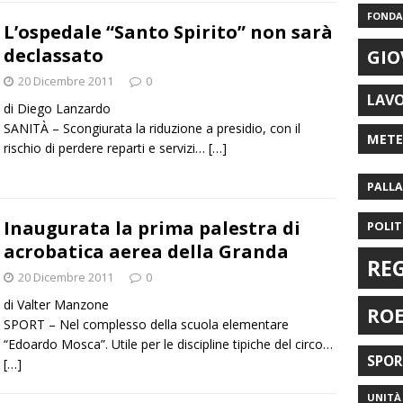
FONDAZ
L’ospedale “Santo Spirito” non sarà
declassato
GIO
20 Dicembre 2011
0
LAV
di Diego Lanzardo
SANITÀ – Scongiurata la riduzione a presidio, con il
MET
rischio di perdere reparti e servizi…
[…]
PALL
Inaugurata la prima palestra di
POLIT
acrobatica aerea della Granda
RE
20 Dicembre 2011
0
di Valter Manzone
RO
SPORT – Nel complesso della scuola elementare
“Edoardo Mosca”. Utile per le discipline tipiche del circo…
SPO
[…]
UNITÀ 