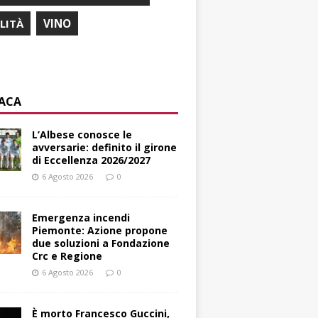
ILITÀ
VINO
ACA
L’Albese conosce le
avversarie: definito il girone
di Eccellenza 2026/2027
6 Agosto 2026
0
Emergenza incendi
Piemonte: Azione propone
due soluzioni a Fondazione
Crc e Regione
6 Agosto 2026
0
È morto Francesco Guccini,