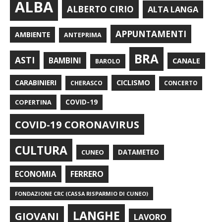
ALBA
ALBERTO CIRIO
ALTA LANGA
APPUNTAMENTI
AMBIENTE
ANTEPRIMA
BRA
ASTI
BAMBINI
CANALE
BAROLO
CARABINIERI
CICLISMO
CHERASCO
CONCERTO
COPERTINA
COVID-19
COVID-19 CORONAVIRUS
CULTURA
CUNEO
DATAMETEO
FERRERO
ECONOMIA
FONDAZIONE CRC (CASSA RISPARMIO DI CUNEO)
LANGHE
GIOVANI
LAVORO