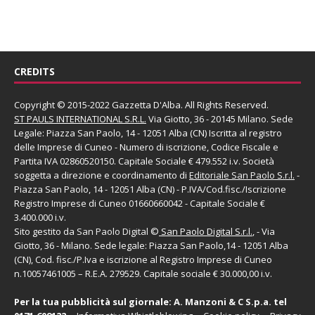
CREDITS
Copyright © 2015-2022 Gazzetta D'Alba. All Rights Reserved.
ST PAULS INTERNATIONAL S.R.L.
Via Giotto, 36 - 20145 Milano. Sede
Legale: Piazza San Paolo, 14 - 12051 Alba (CN) Iscritta al registro
delle Imprese di Cuneo - Numero di iscrizione, Codice Fiscale e
Partita IVA 02860520150. Capitale Sociale € 479.552 i.v. Società
soggetta a direzione e coordinamento di
Editoriale San Paolo
S.r.l.
-
Piazza San Paolo, 14 - 12051 Alba (CN) - P.IVA/Cod.fisc./Iscrizione
Registro Imprese di Cuneo 01660660042 - Capitale Sociale €
3.400.000 i.v.
Sito gestito da
San Paolo Digital
©
San Paolo Digital S.r.l.
, - Via
Giotto, 36 - Milano. Sede legale: Piazza San Paolo,14 - 12051 Alba
(CN), Cod. fisc./P.Iva e iscrizione al Registro Imprese di Cuneo
n.10057461005 – R.E.A. 279529. Capitale sociale € 30.000,00 i.v.
Per la tua pubblicità sul giornale:
A. Manzoni & C S.p.a.
tel