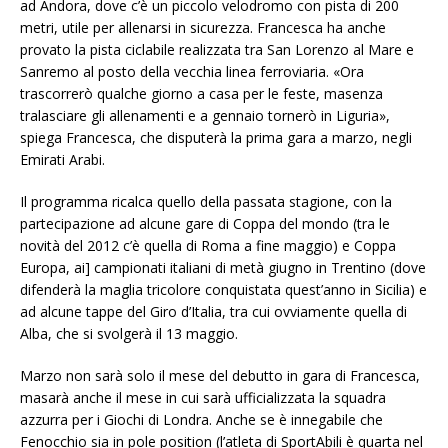
ad Andora, dove c’è un piccolo velodromo con pista di 200
metri, utile per allenarsi in sicurezza. Francesca ha anche
provato la pista ciclabile realizzata tra San Lorenzo al Mare e
Sanremo al posto della vecchia linea ferroviaria. «Ora
trascorrerò qualche giorno a casa per le feste, masenza
tralasciare gli allenamenti e a gennaio tornerò in Liguria»,
spiega Francesca, che disputerà la prima gara a marzo, negli
Emirati Arabi.
Il programma ricalca quello della passata stagione, con la
partecipazione ad alcune gare di Coppa del mondo (tra le
novità del 2012 c’è quella di Roma a fine maggio) e Coppa
Europa, ai] campionati italiani di metà giugno in Trentino (dove
difenderà la maglia tricolore conquistata quest’anno in Sicilia) e
ad alcune tappe del Giro d’Italia, tra cui ovviamente quella di
Alba, che si svolgerà il 13 maggio.
Marzo non sarà solo il mese del debutto in gara di Francesca,
masarà anche il mese in cui sarà ufficializzata la squadra
azzurra per i Giochi di Londra. Anche se è innegabile che
Fenocchio sia in pole position (l’atleta di SportAbili è quarta nel