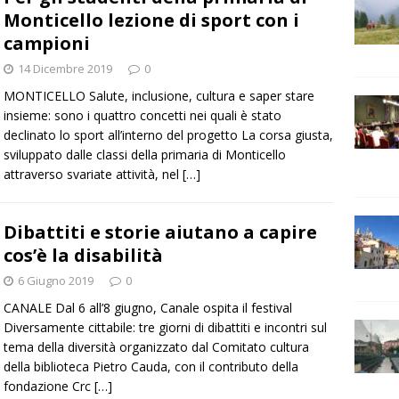
Monticello lezione di sport con i
campioni
14 Dicembre 2019
0
MONTICELLO Salute, inclusione, cultura e saper stare
insieme: sono i quattro concetti nei quali è stato
declinato lo sport all’interno del progetto La corsa giusta,
sviluppato dalle classi della primaria di Monticello
attraverso svariate attività, nel
[…]
Dibattiti e storie aiutano a capire
cos’è la disabilità
6 Giugno 2019
0
CANALE Dal 6 all’8 giugno, Canale ospita il festival
Diversamente cittabile: tre giorni di dibattiti e incontri sul
tema della diversità organizzato dal Comitato cultura
della biblioteca Pietro Cauda, con il contributo della
fondazione Crc
[…]