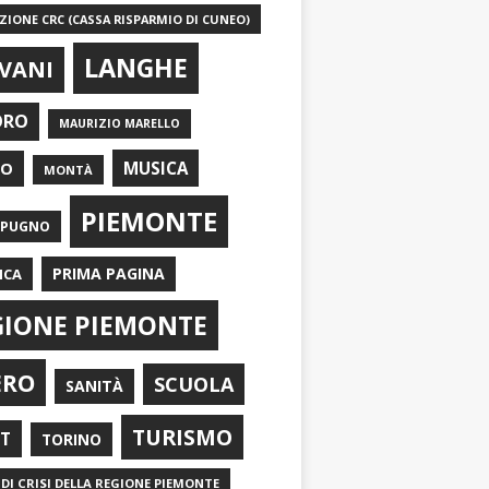
IONE CRC (CASSA RISPARMIO DI CUNEO)
LANGHE
VANI
ORO
MAURIZIO MARELLO
EO
MUSICA
MONTÀ
PIEMONTE
APUGNO
PRIMA PAGINA
ICA
GIONE PIEMONTE
ERO
SCUOLA
SANITÀ
TURISMO
RT
TORINO
DI CRISI DELLA REGIONE PIEMONTE