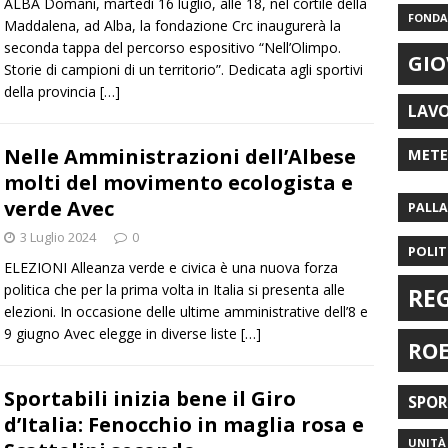
ALBA Domani, martedì 16 luglio, alle 18, nel cortile della
FONDAZ
Maddalena, ad Alba, la fondazione Crc inaugurerà la
seconda tappa del percorso espositivo “Nell’Olimpo.
GIO
Storie di campioni di un territorio”. Dedicata agli sportivi
della provincia
[…]
LAV
Nelle Amministrazioni dell’Albese
MET
molti del movimento ecologista e
verde Avec
PALL
3 Luglio 2024
0
POLIT
ELEZIONI Alleanza verde e civica è una nuova forza
politica che per la prima volta in Italia si presenta alle
RE
elezioni. In occasione delle ultime amministrative dell’8 e
9 giugno Avec elegge in diverse liste
[…]
RO
Sportabili inizia bene il Giro
SPO
d’Italia: Fenocchio in maglia rosa e
UNITÀ 