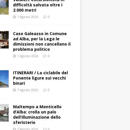
difficoltà salvata oltre i
2.000 metri
7 Agosto 2026
0
Caso Galeasso in Comune
ad Alba, per la Lega le
dimissioni non cancellano il
problema politico
7 Agosto 2026
0
ITINERARI / La ciclabile del
Ponente ligure sui vecchi
binari
7 Agosto 2026
0
Maltempo a Monticello
d’Alba: crolla un palo
dell’illuminazione dello
sferisterio
7 Agosto 2026
0