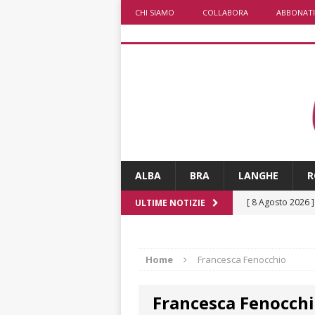
CHI SIAMO
COLLABORA
ABBONATI
ALBA
BRA
LANGHE
R
[ 8 Agosto 2026 
ULTIME NOTIZIE
[ 8 Agosto 2026 
ALBA
Home
Francesca Fenocchio
[ 8 Agosto 2026 
Francesca Fenocch
San Lorenzo
A