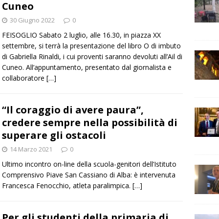
Cuneo
30 Giugno 2022
0
FEISOGLIO Sabato 2 luglio, alle 16.30, in piazza XX
settembre, si terrà la presentazione del libro O di imbuto
di Gabriella Rinaldi, i cui proventi saranno devoluti all’Ail di
Cuneo. All’appuntamento, presentato dal giornalista e
collaboratore
[…]
“Il coraggio di avere paura”,
credere sempre nella possibilità di
superare gli ostacoli
14 Marzo 2021
0
Ultimo incontro on-line della scuola-genitori dell’Istituto
Comprensivo Piave San Cassiano di Alba: è intervenuta
Francesca Fenocchio, atleta paralimpica.
[…]
Per gli studenti della primaria di