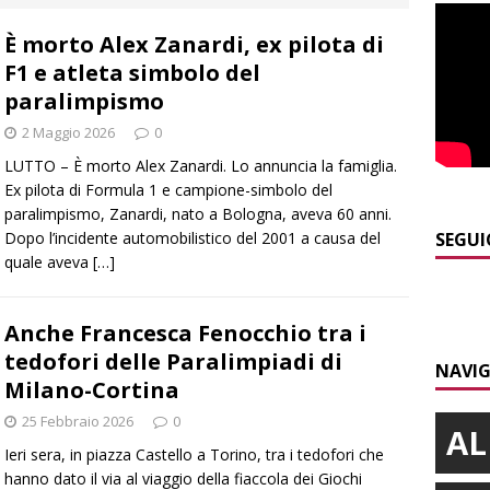
]
Distretto Alba-Bra: contributi a 51 imprese del commercio
È morto Alex Zanardi, ex pilota di
F1 e atleta simbolo del
]
Rotary Club Bra: arriva il “Premio per l’Eccellenza”
BRA
paralimpismo
]
Valdieri: escursionista in difficoltà salvata oltre i 2.000 metri
2 Maggio 2026
0
LUTTO – È morto Alex Zanardi. Lo annuncia la famiglia.
Ex pilota di Formula 1 e campione-simbolo del
]
Caso Galeasso in Comune ad Alba, per la Lega le dimissioni
paralimpismo, Zanardi, nato a Bologna, aveva 60 anni.
l problema politico
ALBA
Dopo l’incidente automobilistico del 2001 a causa del
SEGUI
quale aveva
[…]
]
L’Alba volley inizia la stagione del debutto in Serie B1 con una
ielo della Regione
ALBA
Anche Francesca Fenocchio tra i
tedofori delle Paralimpiadi di
NAVIG
Milano-Cortina
25 Febbraio 2026
0
AL
Ieri sera, in piazza Castello a Torino, tra i tedofori che
hanno dato il via al viaggio della fiaccola dei Giochi