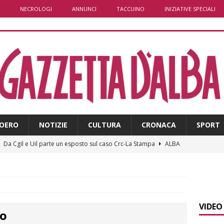
NECROLOGI
ANNUNCI
TACCUINO
INIZIATIVE SPECIALI
OERO
NOTIZIE
CULTURA
CRONACA
SPORT
]
Da Cgil e Uil parte un esposto sul caso Crc-La Stampa
ALBA
]
Il temporale distrugge il maneggio di Sportabili Alba a Roddi
]
La magia della Notte delle stelle: ad Alba è tutto pronto per
VIDEO
io
LBA