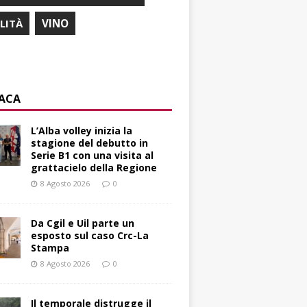
ILITÀ
VINO
ACA
L’Alba volley inizia la
stagione del debutto in
Serie B1 con una visita al
grattacielo della Regione
8 Agosto 2026
0
Da Cgil e Uil parte un
esposto sul caso Crc-La
Stampa
8 Agosto 2026
0
Il temporale distrugge il