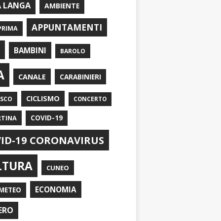
A LANGA
AMBIENTE
APPUNTAMENTI
PRIMA
I
BAMBINI
BAROLO
A
CANALE
CARABINIERI
CICLISMO
ASCO
CONCERTO
RTINA
COVID-19
ID-19 CORONAVIRUS
LTURA
CUNEO
ECONOMIA
METEO
ERO