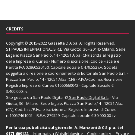
CREDITS
Copyright © 2015-2022 Gazzetta D'Alba. All Rights Reserved.
ST PAULS INTERNATIONAL S.R.L.
Via Giotto, 36 - 20145 Milano. Sede
Legale: Piazza San Paolo, 14 - 12051 Alba (CN) Iscritta al registro
delle Imprese di Cuneo - Numero di iscrizione, Codice Fiscale e
Partita IVA 02860520150. Capitale Sociale € 479.552 i.v. Società
soggetta a direzione e coordinamento di
Editoriale San Paolo
S.r.l.
-
Piazza San Paolo, 14 - 12051 Alba (CN) - P.IVA/Cod.fisc./Iscrizione
Registro Imprese di Cuneo 01660660042 - Capitale Sociale €
3.400.000 i.v.
Sito gestito da
San Paolo Digital
©
San Paolo Digital S.r.l.
, - Via
Giotto, 36 - Milano. Sede legale: Piazza San Paolo,14 - 12051 Alba
(CN), Cod. fisc./P.Iva e iscrizione al Registro Imprese di Cuneo
n.10057461005 – R.E.A. 279529. Capitale sociale € 30.000,00 i.v.
Per la tua pubblicità sul giornale:
A. Manzoni & C S.p.a.
tel
0171.609122
Informativa Whistleblowing
Cookie policy
Privacy