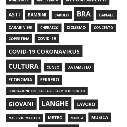
ANTEPRIMA
BRA
ASTI
BAMBINI
CANALE
BAROLO
CARABINIERI
CICLISMO
CHERASCO
CONCERTO
COPERTINA
COVID-19
COVID-19 CORONAVIRUS
CULTURA
CUNEO
DATAMETEO
FERRERO
ECONOMIA
FONDAZIONE CRC (CASSA RISPARMIO DI CUNEO)
LANGHE
GIOVANI
LAVORO
METEO
MUSICA
MONTÀ
MAURIZIO MARELLO