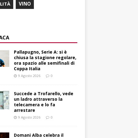
ILITÀ
VINO
ACA
Pallapugno, Serie A: si è
chiusa la stagione regolare,
ora spazio alle semifinali di
Coppa Italia
9 Agosto 2026
0
Succede a Trofarello, vede
un ladro attraverso la
telecamera e lo fa
arrestare
9 Agosto 2026
0
Domani Alba celebra il