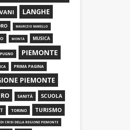
LANGHE
VANI
ORO
MAURIZIO MARELLO
EO
MUSICA
MONTÀ
PIEMONTE
APUGNO
PRIMA PAGINA
ICA
GIONE PIEMONTE
ERO
SCUOLA
SANITÀ
TURISMO
RT
TORINO
DI CRISI DELLA REGIONE PIEMONTE