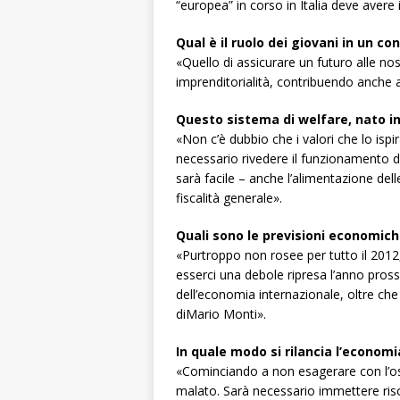
“europea” in corso in Italia deve avere i 
Qual è il ruolo dei giovani in un c
«Quello di assicurare un futuro alle n
imprenditorialità, contribuendo anche a
Questo sistema di welfare, nato i
«Non c’è dubbio che i valori che lo is
necessario rivedere il funzionamento de
sarà facile – anche l’alimentazione del
fiscalità generale».
Quali sono le previsioni economiche
«Purtroppo non rosee per tutto il 2012
esserci una debole ripresa l’anno pr
dell’economia internazionale, oltre che
diMario Monti».
In quale modo si rilancia l’econom
«Cominciando a non esagerare con l’osse
malato. Sarà necessario immettere risors