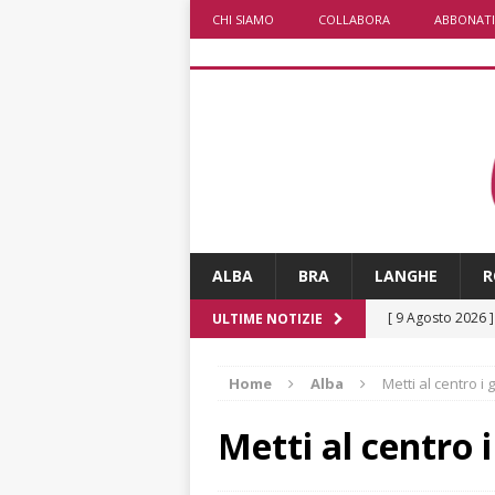
CHI SIAMO
COLLABORA
ABBONATI
ALBA
BRA
LANGHE
R
[ 9 Agosto 2026 
ULTIME NOTIZIE
[ 8 Agosto 2026 
Home
Alba
Metti al centro i 
rotonda al Gallo
[ 8 Agosto 2026 
Metti al centro i
fiducia dei client