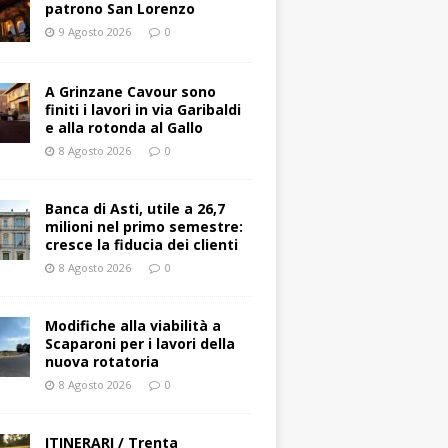
patrono San Lorenzo
9 Agosto 2026
0
A Grinzane Cavour sono
finiti i lavori in via Garibaldi
e alla rotonda al Gallo
8 Agosto 2026
0
Banca di Asti, utile a 26,7
milioni nel primo semestre:
cresce la fiducia dei clienti
8 Agosto 2026
0
Modifiche alla viabilità a
Scaparoni per i lavori della
nuova rotatoria
8 Agosto 2026
0
ITINERARI / Trenta