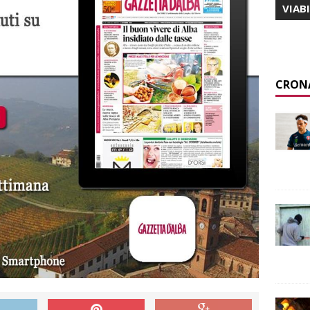
VIAB
CRON