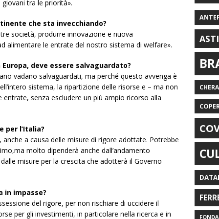
giovani tra le priorità».
ANTE
ontinente che sta invecchiando?
ostre società, produrre innovazione e nuova
AST
d alimentare le entrate del nostro sistema di welfare».
BR
n Europa, deve essere salvaguardato?
pirano vadano salvaguardati, ma perché questo avvenga è
ll’intero sistema, la ripartizione delle risorse e – ma non
CHER
le entrate, senza escludere un più ampio ricorso alla
COPE
COV
 per l’Italia?
, anche a causa delle misure di rigore adottate. Potrebbe
ossimo,ma molto dipenderà anche dall’andamento
CU
 dalle misure per la crescita che adotterà il Governo
DATA
ia in impasse?
FERR
ssione del rigore, per non rischiare di uccidere il
e per gli investimenti, in particolare nella ricerca e in
FONDAZ