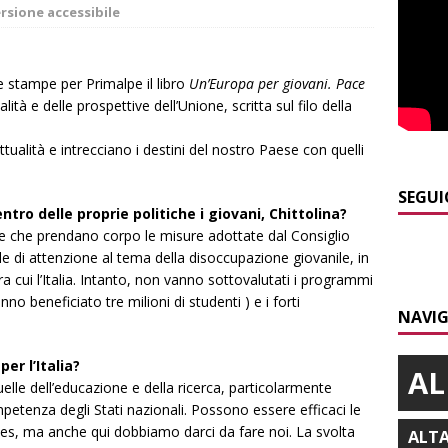
]
Modifiche alla viabilità a Scaparoni per i lavori della nuova
rsione accessibile
A
]
ITINERARI / Trenta chilometri su due ruote lungo il Belbo
 stampe per Primalpe il libro
Un’Europa per giovani. Pace
ualità e delle prospettive dell’Unione, scritta sul filo della
]
Cuneo, stretta della Polizia: controlli, denunce e lotta al
tualità e intrecciano i destini del nostro Paese con quelli
NACA
SEGUI
ntro delle proprie politiche i giovani, Chittolina?
]
La festa di San Rocco dimostra che Santo Stefano Belbo è un
re che prendano corpo le misure adottate dal Consiglio
ANGHE
e di attenzione al tema della disoccupazione giovanile, in
 tra cui l’Italia. Intanto, non vanno sottovalutati i programmi
]
Succede a Trofarello, vede un ladro attraverso la telecamera e
 beneficiato tre milioni di studenti ) e i forti
NAVIG
CRONACA
er l’Italia?
AL
quelle dell’educazione e della ricerca, particolarmente
mpetenza degli Stati nazionali. Possono essere efficaci le
lles, ma anche qui dobbiamo darci da fare noi. La svolta
ALT