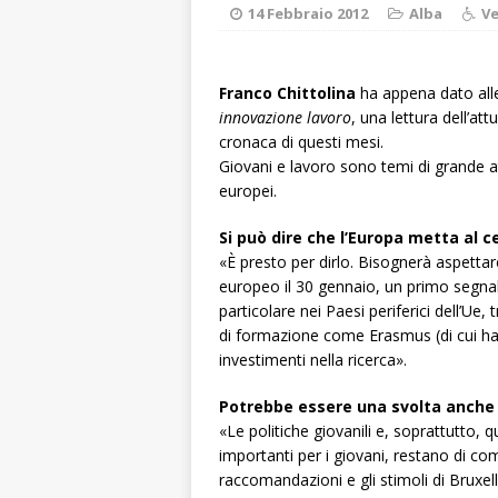
[ 8 Agosto 2026 
14 Febbraio 2012
Alba
Ve
rotatoria
ALB
[ 8 Agosto 2026 
Franco Chittolina
ha appena dato alle
innovazione lavoro
, una lettura dell’att
LANGHE
cronaca di questi mesi.
[ 8 Agosto 2026 
Giovani e lavoro sono temi di grande at
europei.
degrado
CRO
Si può dire che l’Europa metta al ce
[ 8 Agosto 2026 
«È presto per dirlo. Bisognerà aspetta
paese attivo
L
europeo il 30 gennaio, un primo segnal
particolare nei Paesi periferici dell’Ue,
[ 9 Agosto 2026 
di formazione come Erasmus (di cui hanno
lo fa arrestare
investimenti nella ricerca».
Potrebbe essere una svolta anche p
«Le politiche giovanili e, soprattutto, 
importanti per i giovani, restano di co
raccomandazioni e gli stimoli di Bruxe