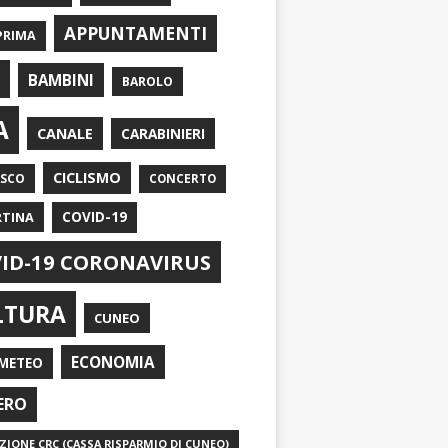
APPUNTAMENTI
PRIMA
I
BAMBINI
BAROLO
A
CANALE
CARABINIERI
CICLISMO
ASCO
CONCERTO
RTINA
COVID-19
ID-19 CORONAVIRUS
LTURA
CUNEO
ECONOMIA
METEO
ERO
IONE CRC (CASSA RISPARMIO DI CUNEO)