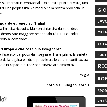
e sui mercati internazionali. Da questo punto di vista, una
 di una perplessità. Va meglio nella nostra provincia, in
GIO
».
LAV
uardo europeo sull’Italia?
 l’eredità ricevuta. Ma non ci riuscirà da solo: deve
MET
o dimostrare maggiore responsabilità tutti i cittadini
o solo al comando”».
PALL
all’Europa e che cosa può insegnare?
 fase storica, poco da insegnare. Tra le prime, la serietà
POLIT
ella legalità e il dialogo civile tra le parti in conflitto; tra
RE
à e la capacità di reazione dinanzi alle difficoltà».
m.g.o
RO
foto Neil Guegan, Corbis
SPO
UNITÀ 